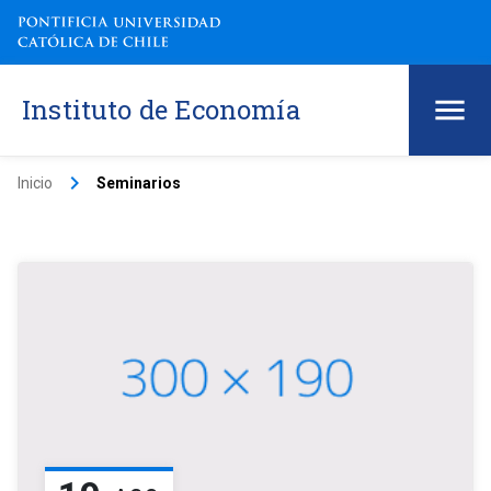
Instituto de Economía
keyboard_arrow_right
Inicio
Seminarios