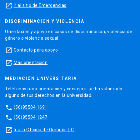
launch
Ir al sitio de Emergencias
DISCRIMINACIÓN Y VIOLENCIA
Orientación y apoyo en casos de discriminación, violencia de
género o violencia sexual.
launch
Contacto para apoyo
launch
Más orientación
MEDIACIÓN UNIVERSITARIA
Teléfonos para orientación y consejo si se ha vulnerado
alguno de tus derechos en la universidad.
phone
(56)95504 1691
phone
(56)95504 1247
launch
Ir a la Oficina de Ombuds UC