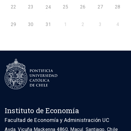
22
23
25
26
27
28
24
29
30
31
1
2
3
4
Instituto de Economía
Facultad de Economía y Administración UC
Avda. Vicuña Mackenna 4860, Macul. Santiago, Chile