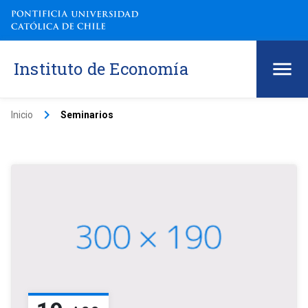
Instituto de Economía
keyboard_arrow_right
Inicio
Seminarios