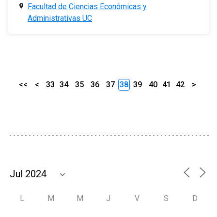
Facultad de Ciencias Económicas y
Administrativas UC
<<
<
33
34
35
36
37
38
39
40
41
42
>
L
M
M
J
V
S
D