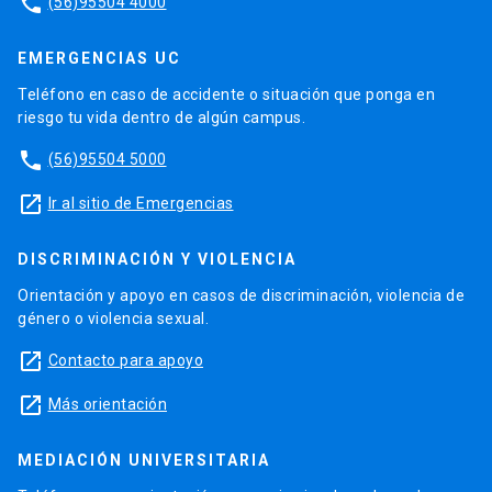
phone
(56)95504 4000
EMERGENCIAS UC
Teléfono en caso de accidente o situación que ponga en
riesgo tu vida dentro de algún campus.
phone
(56)95504 5000
launch
Ir al sitio de Emergencias
DISCRIMINACIÓN Y VIOLENCIA
Orientación y apoyo en casos de discriminación, violencia de
género o violencia sexual.
launch
Contacto para apoyo
launch
Más orientación
MEDIACIÓN UNIVERSITARIA