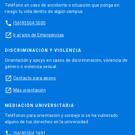
Teléfono en caso de accidente o situación que ponga en
riesgo tu vida dentro de algún campus.
phone
(56)95504 5000
launch
Ir al sitio de Emergencias
DISCRIMINACIÓN Y VIOLENCIA
Orientación y apoyo en casos de discriminación, violencia de
género o violencia sexual.
launch
Contacto para apoyo
launch
Más orientación
MEDIACIÓN UNIVERSITARIA
Teléfonos para orientación y consejo si se ha vulnerado
alguno de tus derechos en la universidad.
phone
(56)95504 1691