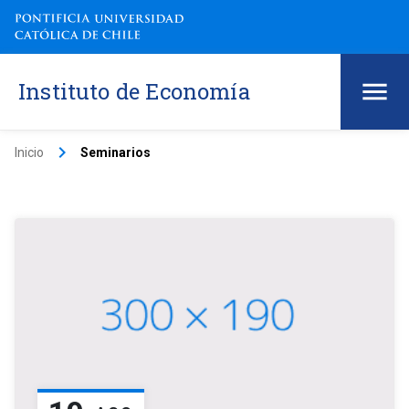
Instituto de Economía
keyboard_arrow_right
Inicio
Seminarios