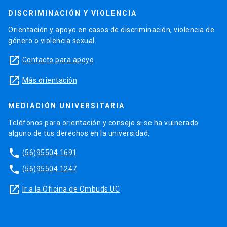
DISCRIMINACIÓN Y VIOLENCIA
Orientación y apoyo en casos de discriminación, violencia de
género o violencia sexual.
launch
Contacto para apoyo
launch
Más orientación
MEDIACIÓN UNIVERSITARIA
Teléfonos para orientación y consejo si se ha vulnerado
alguno de tus derechos en la universidad.
phone
(56)95504 1691
phone
(56)95504 1247
launch
Ir a la Oficina de Ombuds UC