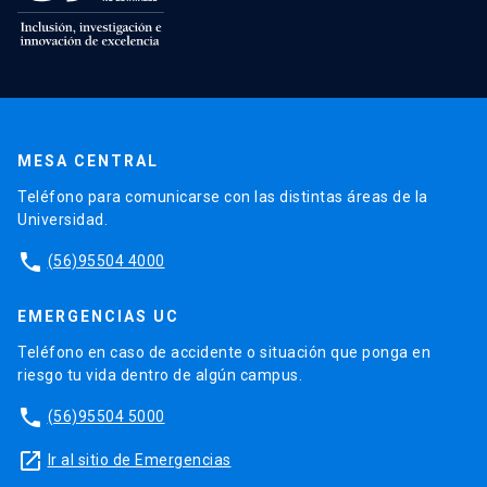
MESA CENTRAL
Teléfono para comunicarse con las distintas áreas de la
Universidad.
phone
(56)95504 4000
EMERGENCIAS UC
Teléfono en caso de accidente o situación que ponga en
riesgo tu vida dentro de algún campus.
phone
(56)95504 5000
launch
Ir al sitio de Emergencias