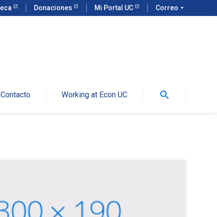
teca
Donaciones
Mi Portal UC
Correo
arrow_drop_down
search
Contacto
Working at Econ UC