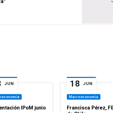
ia”
3
18
JUN
JUN
oeconomía
Macroeconomía
entación IPoM junio
Francisca Pérez, F