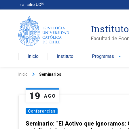
Ir al sitio UC
Institut
Facultad de Eco
Inicio
Instituto
Programas
arrow_drop_down
keyboard_arrow_right
Inicio
Seminarios
19
AGO
Conferencias
Seminario: “El Activo que Ignoramos: