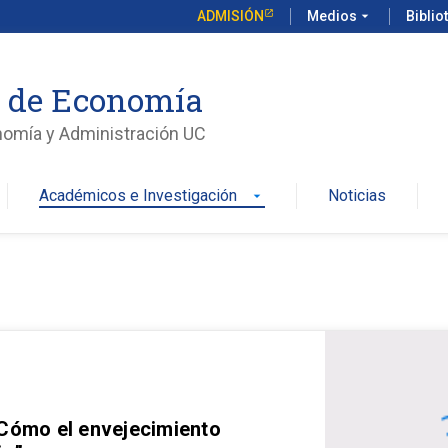
ADMISIÓN
Medios
arrow_drop_down
Biblio
o de Economía
nomía y Administración UC
Académicos e Investigación
Noticias
arrow_drop_down
 Cómo el envejecimiento