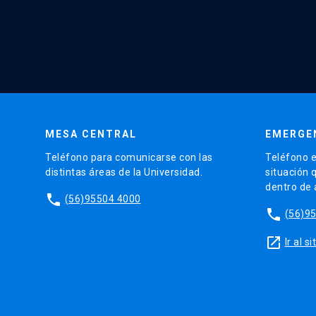
MESA CENTRAL
EMERGE
Teléfono para comunicarse con las
Teléfono e
distintas áreas de la Universidad.
situación 
dentro de
phone
(56)95504 4000
phone
(56)9
launch
Ir al 