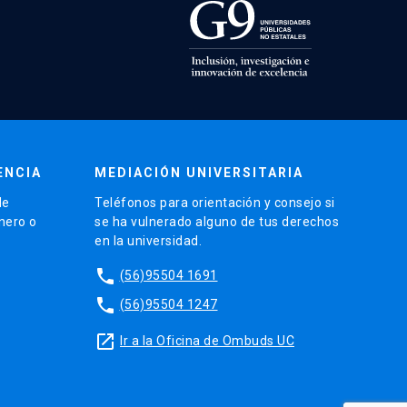
ENCIA
MEDIACIÓN UNIVERSITARIA
de
Teléfonos para orientación y consejo si
énero o
se ha vulnerado alguno de tus derechos
en la universidad.
phone
(56)95504 1691
phone
(56)95504 1247
launch
Ir a la Oficina de Ombuds UC