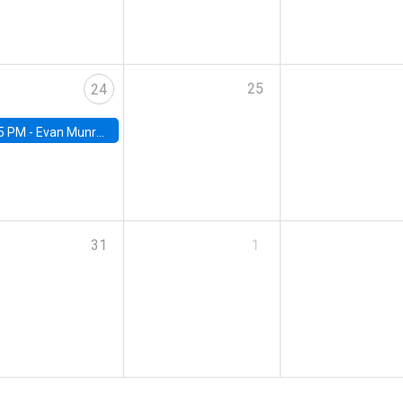
25
24
5 PM -
Evan Munro, Neyman Visiting Assistant Professor in the Department of Statistics at UC Berkeley
31
1