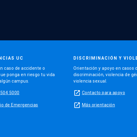
NCIAS UC
DISCRIMINACIÓN Y VIOL
n caso de accidente o
Orientación y apoyo en casos 
que ponga en riesgo tu vida
discriminación, violencia de g
 algún campus.
violencia sexual.
launch
5504 5000
Contacto para apoyo
launch
sitio de Emergencias
Más orientación