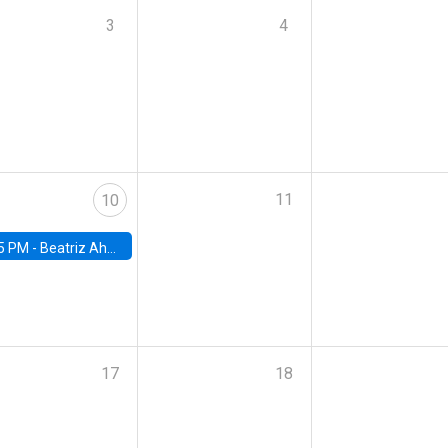
3
4
11
10
5 PM -
Beatriz Ahumada, PhD candidate, Universidad de Pittsburgh
17
18