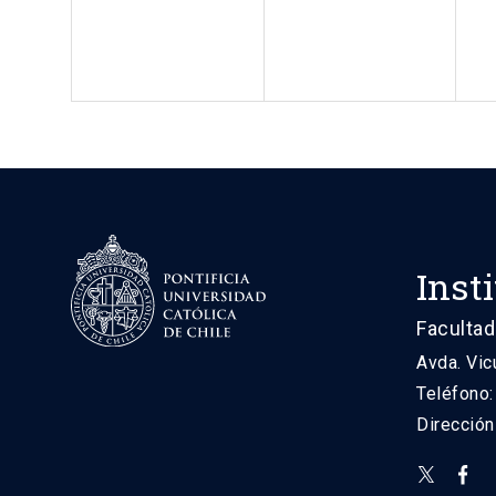
Inst
Facultad
Avda. Vic
Teléfono
Direcció