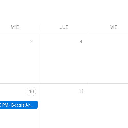
MIÉ
JUE
VIE
3
4
11
10
5 PM -
Beatriz Ahumada, PhD candidate, Universidad de Pittsburgh