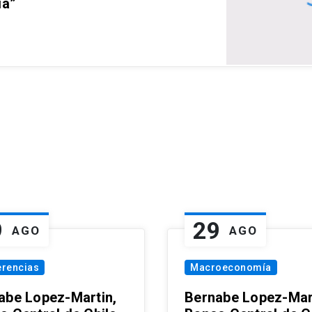
ia”
9
29
AGO
AGO
erencias
Macroeconomía
abe Lopez-Martin,
Bernabe Lopez-Mar