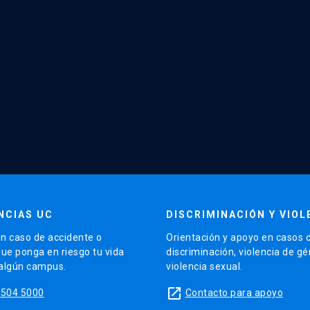
NCIAS UC
DISCRIMINACIÓN Y VIOL
n caso de accidente o
Orientación y apoyo en casos 
que ponga en riesgo tu vida
discriminación, violencia de g
 algún campus.
violencia sexual.
launch
5504 5000
Contacto para apoyo