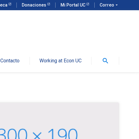
teca
Donaciones
Mi Portal UC
Correo
arrow_drop_down
search
Contacto
Working at Econ UC