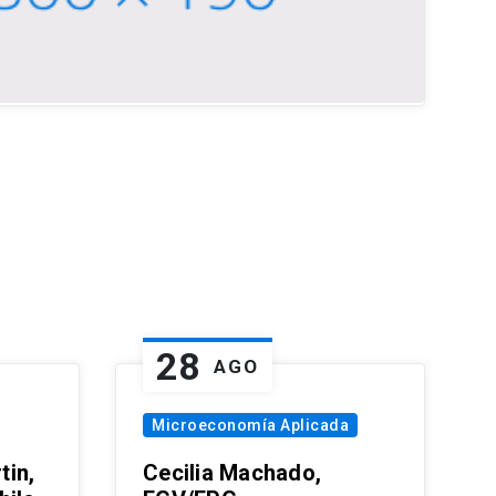
28
AGO
Microeconomía Aplicada
tin,
Cecilia Machado,