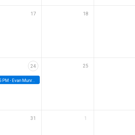
17
18
25
24
5 PM -
Evan Munro, Neyman Visiting Assistant Professor in the Department of Statistics at UC Berkeley
31
1