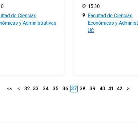
30
15:30
ultad de Ciencias
Facultad de Ciencias
nómicas y Administrativas
Económicas y Administ
UC
<<
<
32
33
34
35
36
37
38
39
40
41
42
>