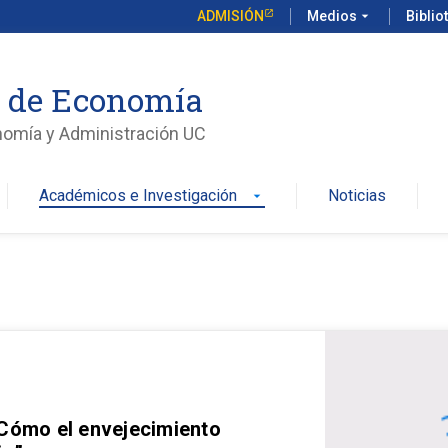
ADMISIÓN
Medios
arrow_drop_down
Biblio
o de Economía
nomía y Administración UC
Académicos e Investigación
Noticias
arrow_drop_down
 Cómo el envejecimiento