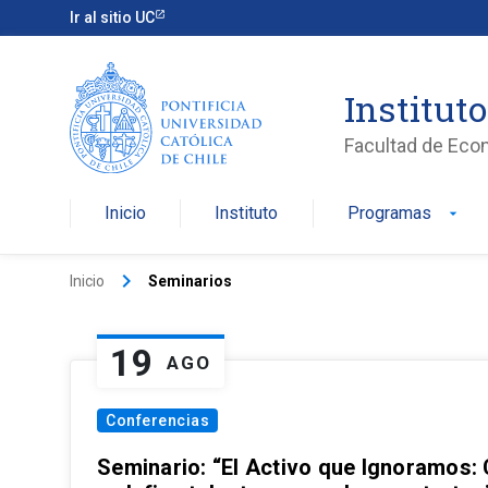
Ir al sitio UC
Institut
Facultad de Eco
Inicio
Instituto
Programas
arrow_drop_down
keyboard_arrow_right
Inicio
Seminarios
19
AGO
Conferencias
Seminario: “El Activo que Ignoramos: