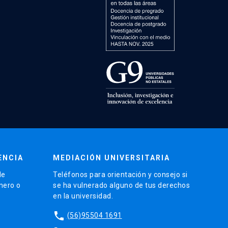
ENCIA
MEDIACIÓN UNIVERSITARIA
de
Teléfonos para orientación y consejo si
énero o
se ha vulnerado alguno de tus derechos
en la universidad.
phone
(56)95504 1691