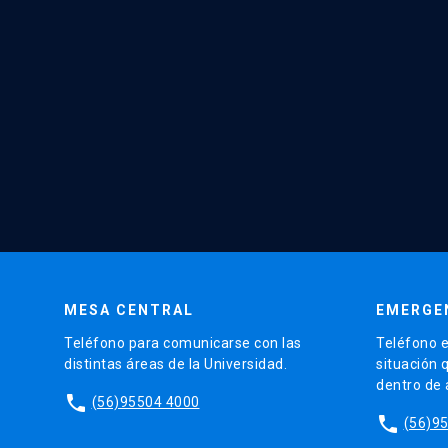
MESA CENTRAL
EMERGE
Teléfono para comunicarse con las
Teléfono e
distintas áreas de la Universidad.
situación 
dentro de
phone
(56)95504 4000
phone
(56)9