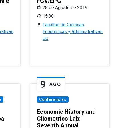
hile
FGV/EPG
28 de Agosto de 2019
15:30
Facultad de Ciencias
rativas
Económicas y Administrativas
UC
9
AGO
a
Conferencias
Economic History and
ca
Cliometrics Lab:
Seventh Annual