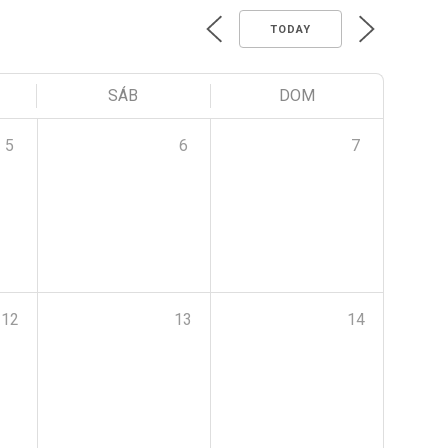
TODAY
SÁB
DOM
5
6
7
12
13
14