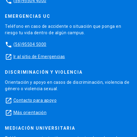
phone
(56)95504 4000
EMERGENCIAS UC
Teléfono en caso de accidente o situación que ponga en
riesgo tu vida dentro de algún campus.
phone
(56)95504 5000
launch
Ir al sitio de Emergencias
DISCRIMINACIÓN Y VIOLENCIA
Orientación y apoyo en casos de discriminación, violencia de
género o violencia sexual.
launch
Contacto para apoyo
launch
Más orientación
MEDIACIÓN UNIVERSITARIA