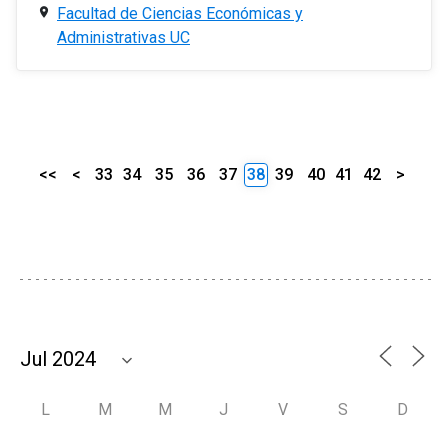
Facultad de Ciencias Económicas y
Administrativas UC
<<
<
33
34
35
36
37
38
39
40
41
42
>
L
M
M
J
V
S
D