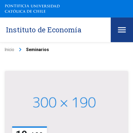
Instituto de Economía
keyboard_arrow_right
Inicio
Seminarios