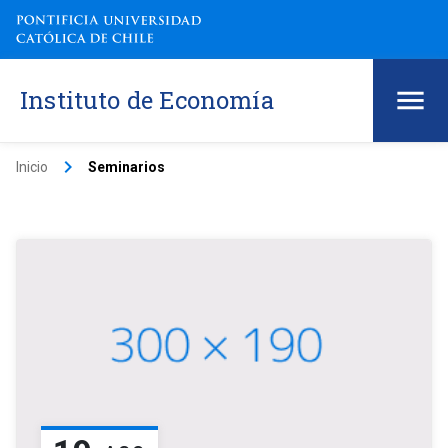
Instituto de Economía
keyboard_arrow_right
Inicio
Seminarios