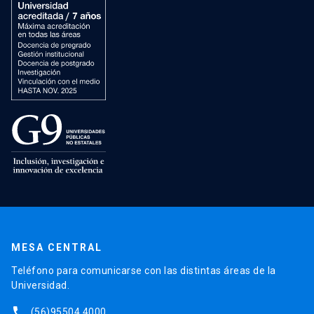
MESA CENTRAL
Teléfono para comunicarse con las distintas áreas de la
Universidad.
phone
(56)95504 4000