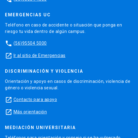
EMERGENCIAS UC
Teléfono en caso de accidente o situación que ponga en
riesgo tu vida dentro de algún campus.
phone
(56)95504 5000
launch
Ir al sitio de Emergencias
DISCRIMINACIÓN Y VIOLENCIA
Orientación y apoyo en casos de discriminación, violencia de
género o violencia sexual.
launch
Contacto para apoyo
launch
Más orientación
MEDIACIÓN UNIVERSITARIA
Teléfonos para orientación y consejo si se ha vulnerado