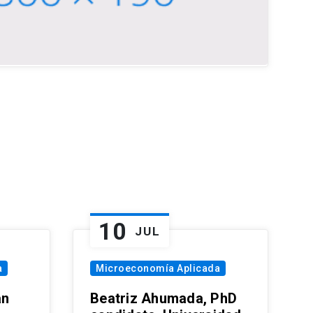
10
JUL
a
Microeconomía Aplicada
an
Beatriz Ahumada, PhD