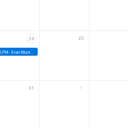
25
24
5 PM -
Evan Munro, Neyman Visiting Assistant Professor in the Department of Statistics at UC Berkeley
31
1