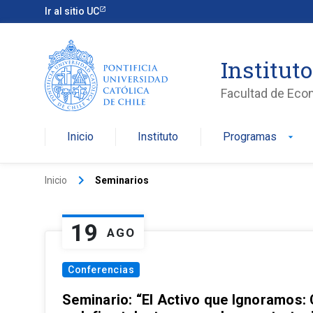
Ir al sitio UC
Institut
Facultad de Eco
Inicio
Instituto
Programas
arrow_drop_down
keyboard_arrow_right
Inicio
Seminarios
19
AGO
Conferencias
Seminario: “El Activo que Ignoramos: