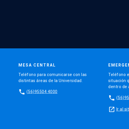
MESA CENTRAL
EMERGE
Teléfono para comunicarse con las
Teléfono e
distintas áreas de la Universidad.
situación 
dentro de
phone
(56)95504 4000
phone
(56)9
launch
Ir al 