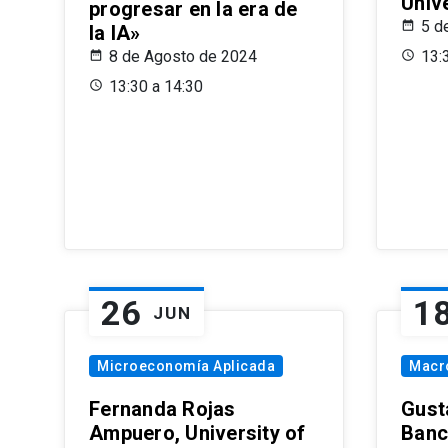
Univ
progresar en la era de
5 d
la IA»
8 de Agosto de 2024
13:
13:30 a 14:30
26
1
JUN
Microeconomía Aplicada
Macr
Fernanda Rojas
Gust
Ampuero, University of
Banc