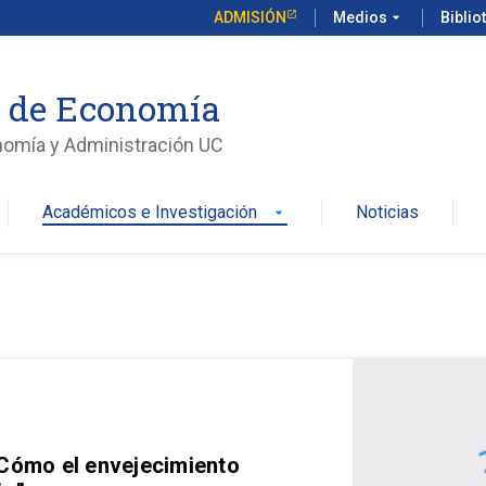
ADMISIÓN
Medios
arrow_drop_down
Biblio
o de Economía
nomía y Administración UC
Académicos e Investigación
Noticias
arrow_drop_down
 Cómo el envejecimiento