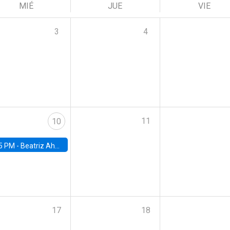
MIÉ
JUE
VIE
3
4
11
10
5 PM -
Beatriz Ahumada, PhD candidate, Universidad de Pittsburgh
17
18