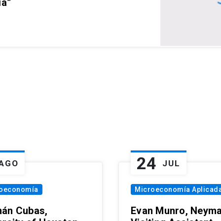
ia”
24
AGO
JUL
oeconomía
Microeconomía Aplicad
án Cubas,
Evan Munro, Neym