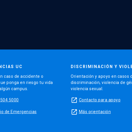
NCIAS UC
DISCRIMINACIÓN Y VIOL
n caso de accidente o
Orientación y apoyo en casos 
que ponga en riesgo tu vida
discriminación, violencia de g
 algún campus.
violencia sexual.
launch
5504 5000
Contacto para apoyo
launch
sitio de Emergencias
Más orientación