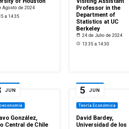
ersity of Houston
Visiting Assistant
Professor in the
e Agosto de 2024
Department of
35 a 14:35
Statistics at UC
Berkeley
24 de Julio de 2024
13:35 a 14:30
8
5
JUN
JUN
oeconomía
Teoría Económica
avo González,
David Bardey,
o Central de Chile
Universidad de los