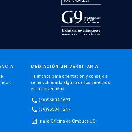
ENCIA
MEDIACIÓN UNIVERSITARIA
de
Teléfonos para orientación y consejo si
énero o
se ha vulnerado alguno de tus derechos
en la universidad.
phone
(56)95504 1691
phone
(56)95504 1247
launch
Ir a la Oficina de Ombuds UC