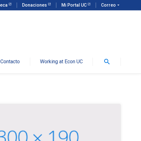
teca
Donaciones
Mi Portal UC
Correo
arrow_drop_down
search
Contacto
Working at Econ UC