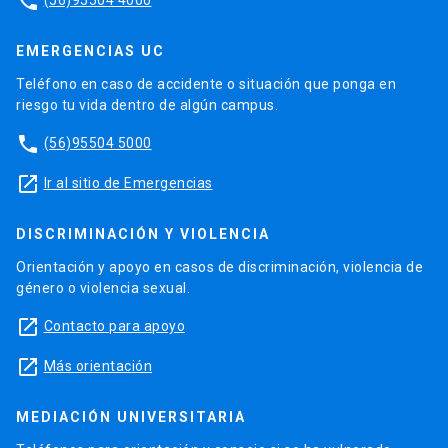
phone
EMERGENCIAS UC
Teléfono en caso de accidente o situación que ponga en
riesgo tu vida dentro de algún campus.
phone
(56)95504 5000
launch
Ir al sitio de Emergencias
DISCRIMINACIÓN Y VIOLENCIA
Orientación y apoyo en casos de discriminación, violencia de
género o violencia sexual.
launch
Contacto para apoyo
launch
Más orientación
MEDIACIÓN UNIVERSITARIA