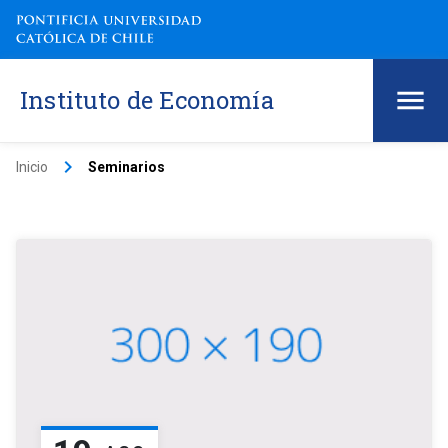
Instituto de Economía
keyboard_arrow_right
Inicio
Seminarios