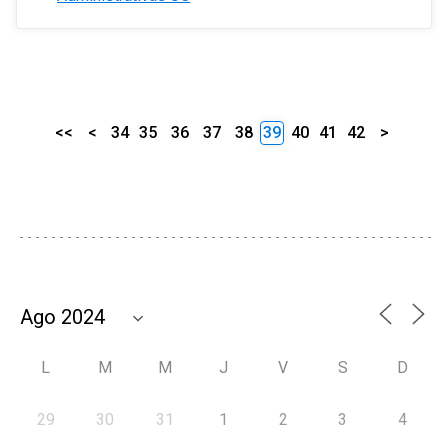
<<
<
34
35
36
37
38
39
40
41
42
>
L
M
M
J
V
S
D
29
30
31
1
2
3
4