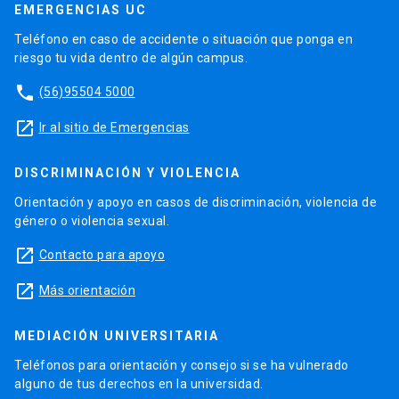
EMERGENCIAS UC
Teléfono en caso de accidente o situación que ponga en
riesgo tu vida dentro de algún campus.
phone
(56)95504 5000
launch
Ir al sitio de Emergencias
DISCRIMINACIÓN Y VIOLENCIA
Orientación y apoyo en casos de discriminación, violencia de
género o violencia sexual.
launch
Contacto para apoyo
launch
Más orientación
MEDIACIÓN UNIVERSITARIA
Teléfonos para orientación y consejo si se ha vulnerado
alguno de tus derechos en la universidad.