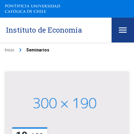
Instituto de Economía
keyboard_arrow_right
Inicio
Seminarios