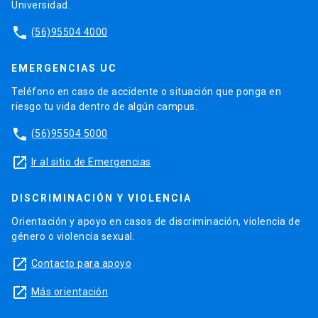
Universidad.
phone
(56)95504 4000
EMERGENCIAS UC
Teléfono en caso de accidente o situación que ponga en
riesgo tu vida dentro de algún campus.
phone
(56)95504 5000
launch
Ir al sitio de Emergencias
DISCRIMINACIÓN Y VIOLENCIA
Orientación y apoyo en casos de discriminación, violencia de
género o violencia sexual.
launch
Contacto para apoyo
launch
Más orientación