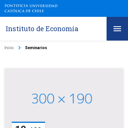
Instituto de Economía
keyboard_arrow_right
Inicio
Seminarios