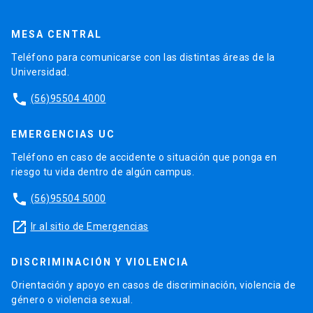
MESA CENTRAL
Teléfono para comunicarse con las distintas áreas de la
Universidad.
phone
(56)95504 4000
EMERGENCIAS UC
Teléfono en caso de accidente o situación que ponga en
riesgo tu vida dentro de algún campus.
phone
(56)95504 5000
launch
Ir al sitio de Emergencias
DISCRIMINACIÓN Y VIOLENCIA
Orientación y apoyo en casos de discriminación, violencia de
género o violencia sexual.