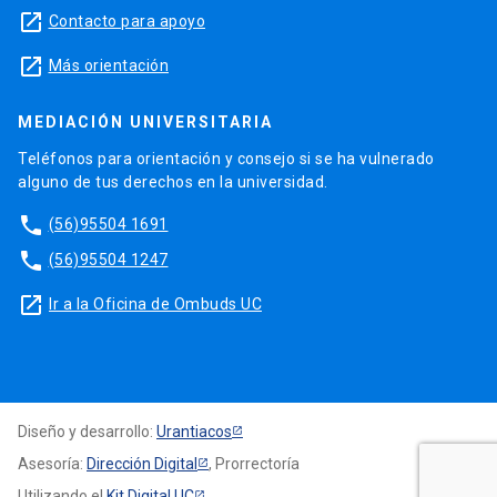
launch
Contacto para apoyo
launch
Más orientación
MEDIACIÓN UNIVERSITARIA
Teléfonos para orientación y consejo si se ha vulnerado
alguno de tus derechos en la universidad.
phone
(56)95504 1691
phone
(56)95504 1247
launch
Ir a la Oficina de Ombuds UC
Diseño y desarrollo:
Urantiacos
Asesoría:
Dirección Digital
, Prorrectoría
Utilizando el
Kit Digital UC