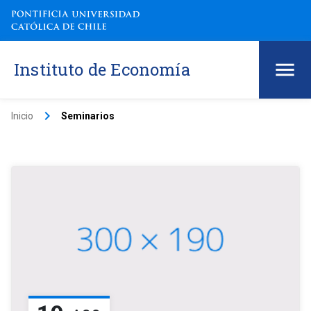
Instituto de Economía
keyboard_arrow_right
Inicio
Seminarios