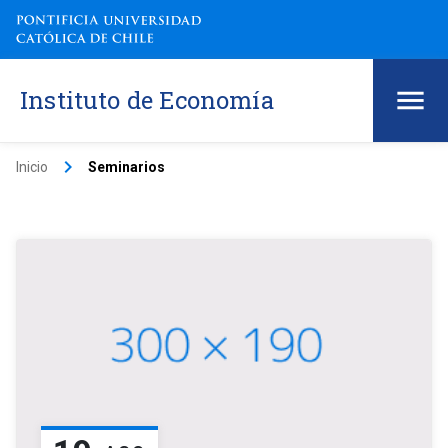
Instituto de Economía
keyboard_arrow_right
Inicio
Seminarios