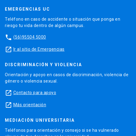
EMERGENCIAS UC
Teléfono en caso de accidente o situación que ponga en
riesgo tu vida dentro de algún campus.
phone
(56)95504 5000
launch
Ir al sitio de Emergencias
DISCRIMINACIÓN Y VIOLENCIA
Orientación y apoyo en casos de discriminación, violencia de
género o violencia sexual.
launch
Contacto para apoyo
launch
Más orientación
MEDIACIÓN UNIVERSITARIA
Teléfonos para orientación y consejo si se ha vulnerado