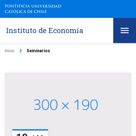
Instituto de Economía
keyboard_arrow_right
Inicio
Seminarios