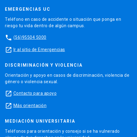
EMERGENCIAS UC
Teléfono en caso de accidente o situación que ponga en
riesgo tu vida dentro de algún campus.
phone
(56)95504 5000
launch
Ir al sitio de Emergencias
DISCRIMINACIÓN Y VIOLENCIA
Orientación y apoyo en casos de discriminación, violencia de
género o violencia sexual.
launch
Contacto para apoyo
launch
Más orientación
MEDIACIÓN UNIVERSITARIA
Teléfonos para orientación y consejo si se ha vulnerado