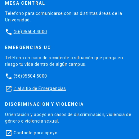
MESA CENTRAL
Teléfono para comunicarse con las distintas áreas de la
Universidad.
phone
(56)95504 4000
EMERGENCIAS UC
Teléfono en caso de accidente o situación que ponga en
riesgo tu vida dentro de algún campus.
phone
(56)95504 5000
launch
Ir al sitio de Emergencias
DISCRIMINACIÓN Y VIOLENCIA
Orientación y apoyo en casos de discriminación, violencia de
género o violencia sexual.
launch
Contacto para apoyo