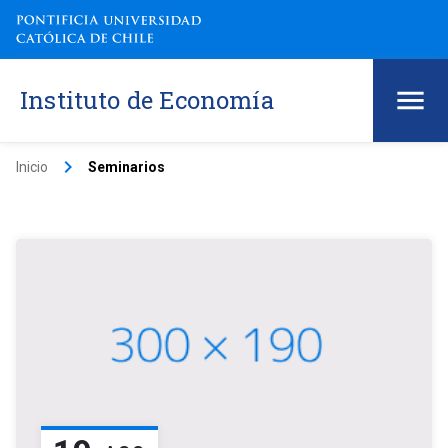
Instituto de Economía
keyboard_arrow_right
Inicio
Seminarios