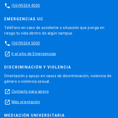
phone
(56)95504 4000
EMERGENCIAS UC
Teléfono en caso de accidente o situación que ponga en
riesgo tu vida dentro de algún campus.
phone
(56)95504 5000
launch
Ir al sitio de Emergencias
DISCRIMINACIÓN Y VIOLENCIA
Orientación y apoyo en casos de discriminación, violencia de
género o violencia sexual.
launch
Contacto para apoyo
launch
Más orientación
MEDIACIÓN UNIVERSITARIA