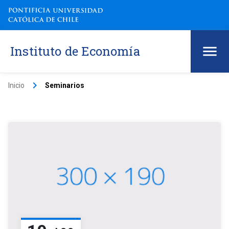
Instituto de Economía
keyboard_arrow_right
Inicio
Seminarios