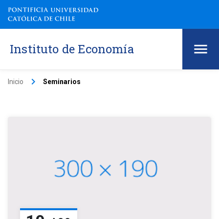
Instituto de Economía
keyboard_arrow_right
Inicio
Seminarios