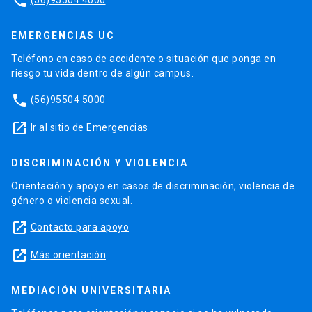
phone
EMERGENCIAS UC
Teléfono en caso de accidente o situación que ponga en
riesgo tu vida dentro de algún campus.
phone
(56)95504 5000
launch
Ir al sitio de Emergencias
DISCRIMINACIÓN Y VIOLENCIA
Orientación y apoyo en casos de discriminación, violencia de
género o violencia sexual.
launch
Contacto para apoyo
launch
Más orientación
MEDIACIÓN UNIVERSITARIA