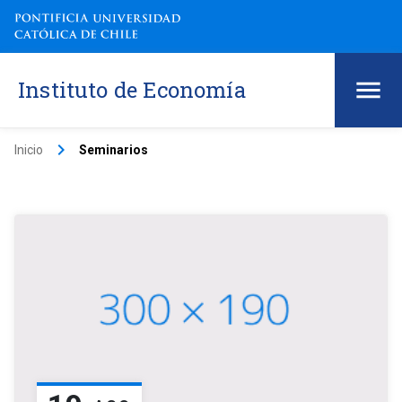
Instituto de Economía
keyboard_arrow_right
Inicio
Seminarios