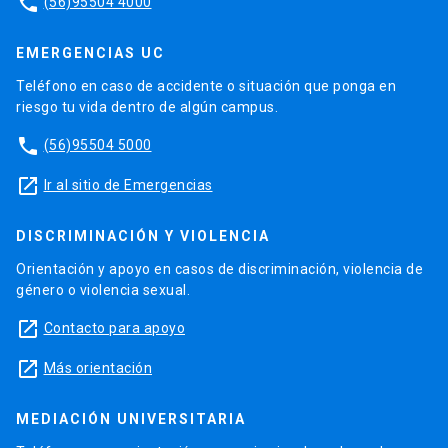
phone
(56)95504 4000
EMERGENCIAS UC
Teléfono en caso de accidente o situación que ponga en
riesgo tu vida dentro de algún campus.
phone
(56)95504 5000
launch
Ir al sitio de Emergencias
DISCRIMINACIÓN Y VIOLENCIA
Orientación y apoyo en casos de discriminación, violencia de
género o violencia sexual.
launch
Contacto para apoyo
launch
Más orientación
MEDIACIÓN UNIVERSITARIA