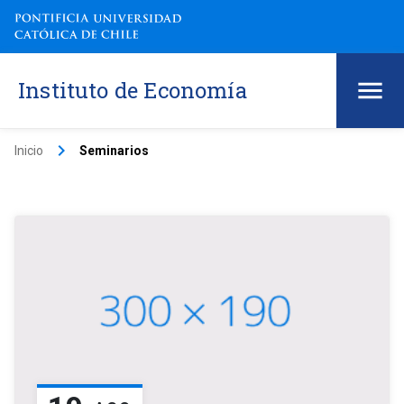
Instituto de Economía
keyboard_arrow_right
Inicio
Seminarios