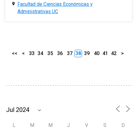
Facultad de Ciencias Económicas y
Administrativas UC
<<
<
33
34
35
36
37
38
39
40
41
42
>
L
M
M
J
V
S
D