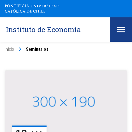
Instituto de Economía
keyboard_arrow_right
Inicio
Seminarios