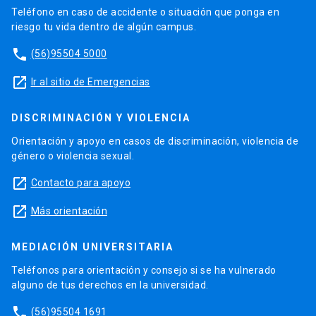
Teléfono en caso de accidente o situación que ponga en
riesgo tu vida dentro de algún campus.
phone
(56)95504 5000
launch
Ir al sitio de Emergencias
DISCRIMINACIÓN Y VIOLENCIA
Orientación y apoyo en casos de discriminación, violencia de
género o violencia sexual.
launch
Contacto para apoyo
launch
Más orientación
MEDIACIÓN UNIVERSITARIA
Teléfonos para orientación y consejo si se ha vulnerado
alguno de tus derechos en la universidad.
phone
(56)95504 1691