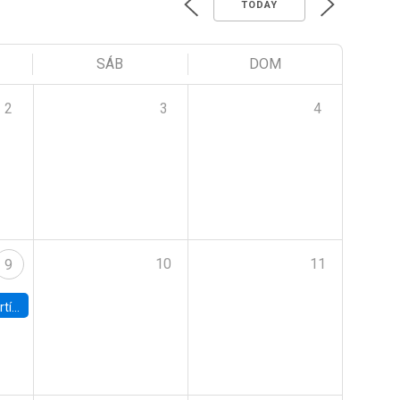
TODAY
SÁB
DOM
2
3
4
10
11
9
onomía UC