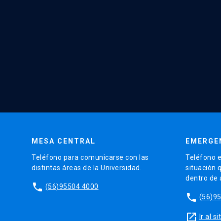
MESA CENTRAL
EMERGE
Teléfono para comunicarse con las
Teléfono e
distintas áreas de la Universidad.
situación 
dentro de
phone
(56)95504 4000
phone
(56)9
launch
Ir al 