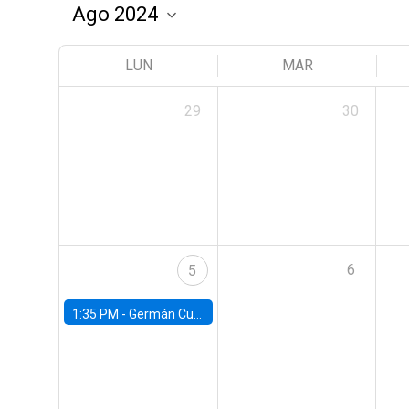
LUN
MAR
29
30
6
5
1:35 PM -
Germán Cubas, University of Houston