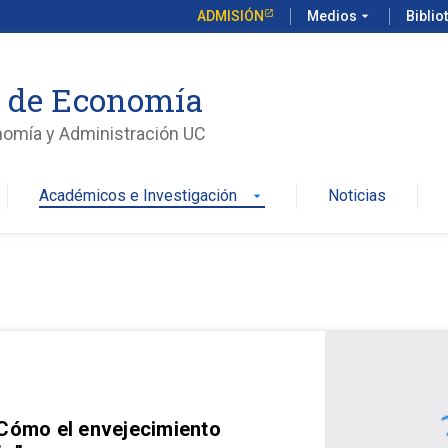
ADMISIÓN
Medios
arrow_drop_down
Biblio
o de Economía
nomía y Administración UC
Académicos e Investigación
Noticias
arrow_drop_down
 Cómo el envejecimiento