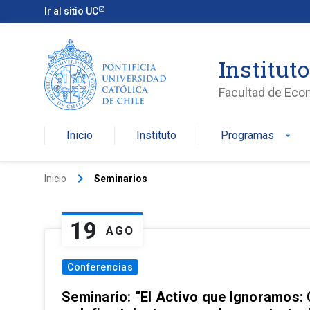
Ir al sitio UC
Institut
Facultad de Eco
Inicio
Instituto
Programas
arrow_drop_down
keyboard_arrow_right
Inicio
Seminarios
19
AGO
Conferencias
Seminario: “El Activo que Ignoramos: