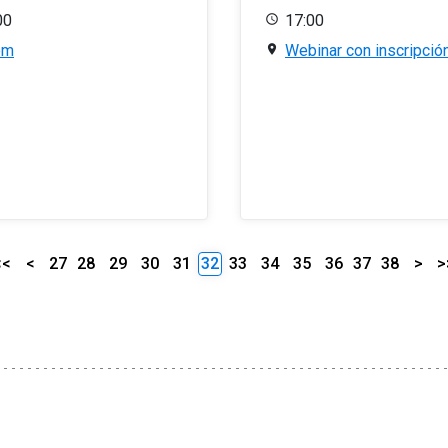
00
17:00
om
Webinar con inscripció
<<
<
27
28
29
30
31
32
33
34
35
36
37
38
>
>