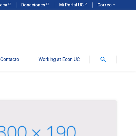
teca
Donaciones
Mi Portal UC
Correo
arrow_drop_down
search
Contacto
Working at Econ UC