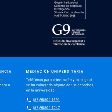
ENCIA
MEDIACIÓN UNIVERSITARIA
de
Teléfonos para orientación y consejo si
énero o
se ha vulnerado alguno de tus derechos
en la universidad.
phone
(56)95504 1691
phone
(56)95504 1247