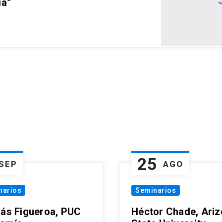
ia”
25
SEP
AGO
narios
Seminarios
lás Figueroa, PUC
Héctor Chade, Ari