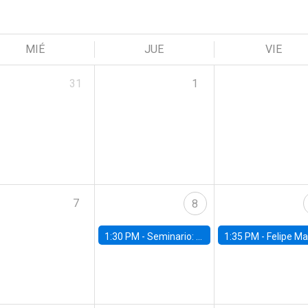
MIÉ
JUE
VIE
31
1
7
8
1:30 PM -
Seminario: “Recuperando la humanidad para progresar en la era de la IA»
1:35 PM -
Felipe Martínez, alumno Doctorado en Ec