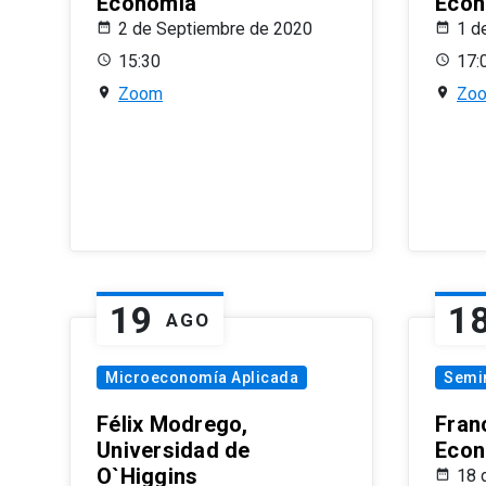
Economía
Econ
2 de Septiembre de 2020
1 d
15:30
17:
Zoom
Zo
19
1
AGO
Microeconomía Aplicada
Semi
Félix Modrego,
Fran
Universidad de
Econ
O`Higgins
18 