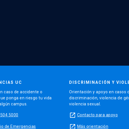
NCIAS UC
DISCRIMINACIÓN Y VIOL
n caso de accidente o
Orientación y apoyo en casos 
que ponga en riesgo tu vida
discriminación, violencia de g
 algún campus.
violencia sexual.
launch
5504 5000
Contacto para apoyo
launch
sitio de Emergencias
Más orientación