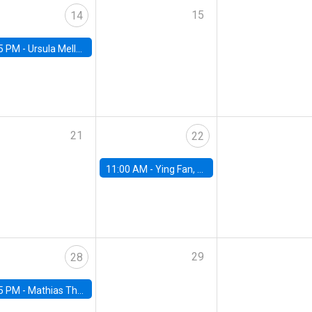
15
14
5 PM -
Ursula Mello, Insper - Institute of Education and Research
21
22
11:00 AM -
Ying Fan, University of Michigan
29
28
5 PM -
Mathias Thoenig, University of Lausanne