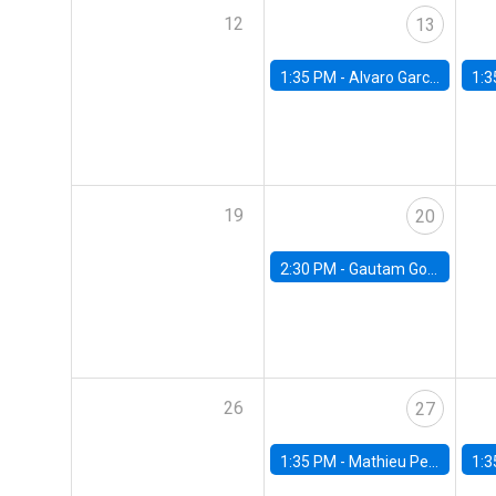
12
13
1:35 PM -
Alvaro Garcia-Marin, Universidad de Los Andes
1:3
19
20
2:30 PM -
Gautam Gowrisankaran, Columbia University
26
27
1:35 PM -
Mathieu Pedemonte, IDB
1:3