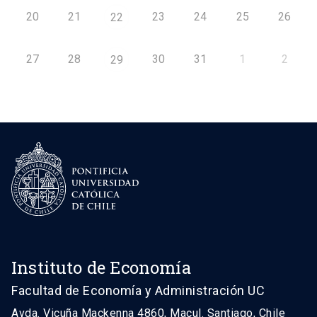
20
21
23
24
25
26
22
27
28
30
31
1
2
29
Instituto de Economía
Facultad de Economía y Administración UC
Avda. Vicuña Mackenna 4860, Macul. Santiago, Chile