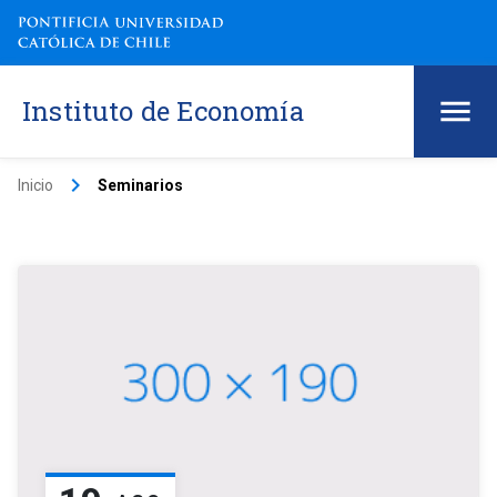
Instituto de Economía
keyboard_arrow_right
Inicio
Seminarios