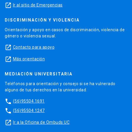
launch
Ir al sitio de Emergencias
DISCRIMINACIÓN Y VIOLENCIA
Orientación y apoyo en casos de discriminación, violencia de
género o violencia sexual.
launch
Contacto para apoyo
launch
Más orientación
MEDIACIÓN UNIVERSITARIA
Teléfonos para orientación y consejo si se ha vulnerado
alguno de tus derechos en la universidad.
phone
(56)95504 1691
phone
(56)95504 1247
launch
Ir a la Oficina de Ombuds UC