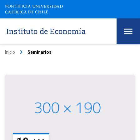
Instituto de Economía
keyboard_arrow_right
Inicio
Seminarios