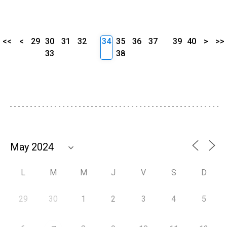
<<
<
29
30
31
32
34
35
36
37
39
40
>
>>
33
38
L
M
M
J
V
S
D
29
30
1
2
3
4
5