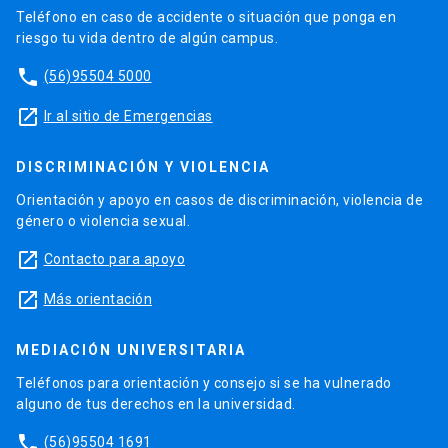
Teléfono en caso de accidente o situación que ponga en
riesgo tu vida dentro de algún campus.
phone
(56)95504 5000
launch
Ir al sitio de Emergencias
DISCRIMINACIÓN Y VIOLENCIA
Orientación y apoyo en casos de discriminación, violencia de
género o violencia sexual.
launch
Contacto para apoyo
launch
Más orientación
MEDIACIÓN UNIVERSITARIA
Teléfonos para orientación y consejo si se ha vulnerado
alguno de tus derechos en la universidad.
phone
(56)95504 1691