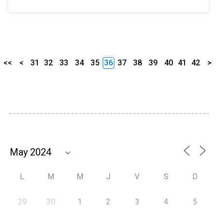
<<
<
31
32
33
34
35
36
37
38
39
40
41
42
>
L
M
M
J
V
S
D
29
30
1
2
3
4
5