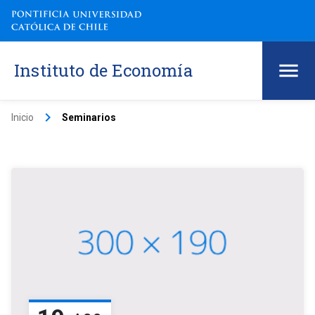
Instituto de Economía
keyboard_arrow_right
Inicio
Seminarios