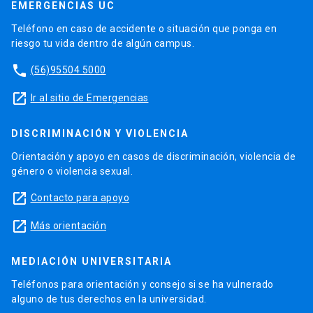
EMERGENCIAS UC
Teléfono en caso de accidente o situación que ponga en
riesgo tu vida dentro de algún campus.
phone
(56)95504 5000
launch
Ir al sitio de Emergencias
DISCRIMINACIÓN Y VIOLENCIA
Orientación y apoyo en casos de discriminación, violencia de
género o violencia sexual.
launch
Contacto para apoyo
launch
Más orientación
MEDIACIÓN UNIVERSITARIA
Teléfonos para orientación y consejo si se ha vulnerado
alguno de tus derechos en la universidad.