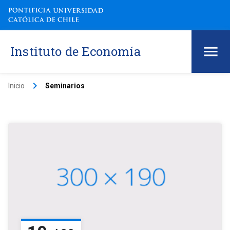
Instituto de Economía
keyboard_arrow_right
Inicio
Seminarios