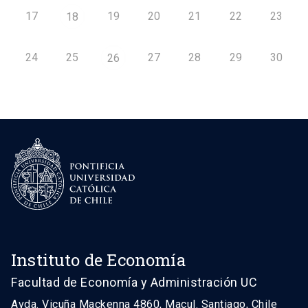
17
19
20
21
22
23
18
24
25
27
28
29
30
26
Instituto de Economía
Facultad de Economía y Administración UC
Avda. Vicuña Mackenna 4860, Macul. Santiago, Chile