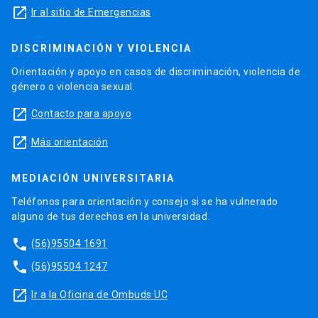
launch
Ir al sitio de Emergencias
DISCRIMINACIÓN Y VIOLENCIA
Orientación y apoyo en casos de discriminación, violencia de
género o violencia sexual.
launch
Contacto para apoyo
launch
Más orientación
MEDIACIÓN UNIVERSITARIA
Teléfonos para orientación y consejo si se ha vulnerado
alguno de tus derechos en la universidad.
phone
(56)95504 1691
phone
(56)95504 1247
launch
Ir a la Oficina de Ombuds UC