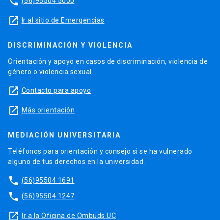
phone
(56)95504 5000
launch
Ir al sitio de Emergencias
DISCRIMINACIÓN Y VIOLENCIA
Orientación y apoyo en casos de discriminación, violencia de
género o violencia sexual.
launch
Contacto para apoyo
launch
Más orientación
MEDIACIÓN UNIVERSITARIA
Teléfonos para orientación y consejo si se ha vulnerado
alguno de tus derechos en la universidad.
phone
(56)95504 1691
phone
(56)95504 1247
launch
Ir a la Oficina de Ombuds UC