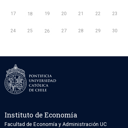
17
19
20
21
22
23
18
24
25
27
28
29
30
26
Instituto de Economía
Facultad de Economía y Administración UC