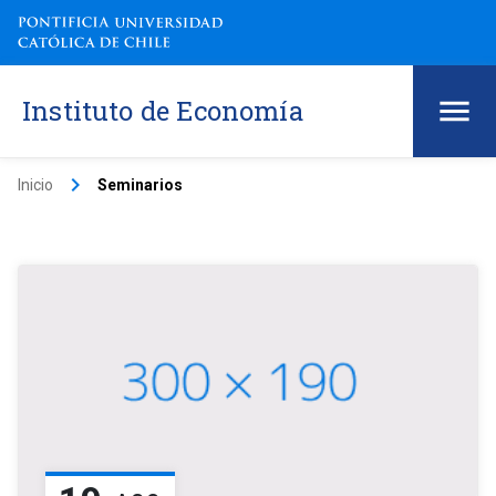
Instituto de Economía
keyboard_arrow_right
Inicio
Seminarios