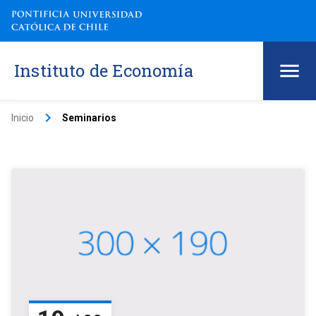
Instituto de Economía
keyboard_arrow_right
Inicio
Seminarios