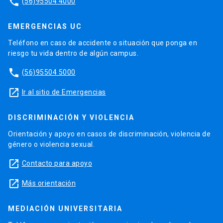
phone
(56)95504 4000
EMERGENCIAS UC
Teléfono en caso de accidente o situación que ponga en
riesgo tu vida dentro de algún campus.
phone
(56)95504 5000
launch
Ir al sitio de Emergencias
DISCRIMINACIÓN Y VIOLENCIA
Orientación y apoyo en casos de discriminación, violencia de
género o violencia sexual.
launch
Contacto para apoyo
launch
Más orientación
MEDIACIÓN UNIVERSITARIA