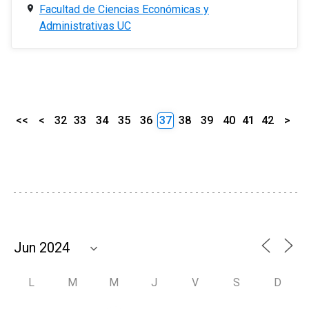
Facultad de Ciencias Económicas y
Administrativas UC
<<
<
32
33
34
35
36
37
38
39
40
41
42
>
L
M
M
J
V
S
D