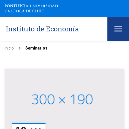
Instituto de Economía
keyboard_arrow_right
Inicio
Seminarios