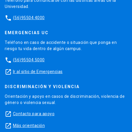
Teléfono para comunicarse con las distintas áreas de la
Universidad.
phone
(56)95504 4000
EMERGENCIAS UC
Teléfono en caso de accidente o situación que ponga en
riesgo tu vida dentro de algún campus.
phone
(56)95504 5000
launch
Ir al sitio de Emergencias
DISCRIMINACIÓN Y VIOLENCIA
Orientación y apoyo en casos de discriminación, violencia de
género o violencia sexual.
launch
Contacto para apoyo
launch
Más orientación