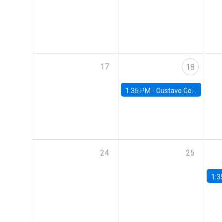
17
18
1:35 PM -
Gustavo González, Banco Central de Chile
24
25
1:3