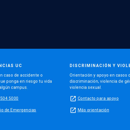
NCIAS UC
DISCRIMINACIÓN Y VIOL
n caso de accidente o
Orientación y apoyo en casos 
que ponga en riesgo tu vida
discriminación, violencia de g
 algún campus.
violencia sexual.
launch
5504 5000
Contacto para apoyo
launch
sitio de Emergencias
Más orientación