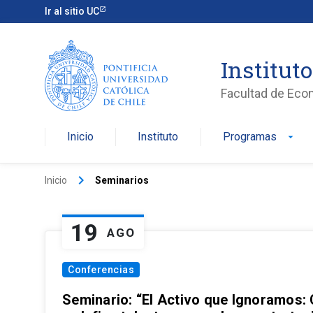
Ir al sitio UC
Institut
Facultad de Eco
Inicio
Instituto
Programas
arrow_drop_down
keyboard_arrow_right
Inicio
Seminarios
19
AGO
Conferencias
Seminario: “El Activo que Ignoramos: