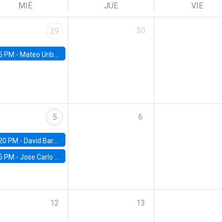
MIÉ
JUE
VIE
30
29
5 PM -
Mateo Uribe-Castro, Universidad de los Andes (Colombia)
6
5
20 PM -
David Bardey, Universidad de los Andes - CEDE
5 PM -
Jose Carlo Bermudez, UC (ME) & World Bank
12
13