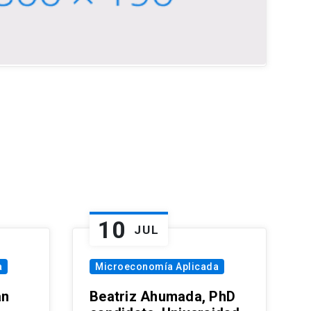
10
JUL
a
Microeconomía Aplicada
an
Beatriz Ahumada, PhD