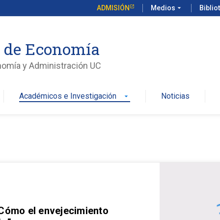
ADMISIÓN
Medios
arrow_drop_down
Biblio
o de Economía
nomía y Administración UC
Académicos e Investigación
Noticias
arrow_drop_down
 Cómo el envejecimiento