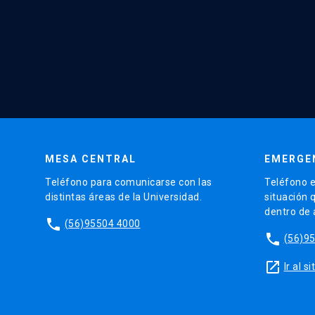
MESA CENTRAL
EMERGE
Teléfono para comunicarse con las
Teléfono e
distintas áreas de la Universidad.
situación 
dentro de
phone
(56)95504 4000
phone
(56)9
launch
Ir al 