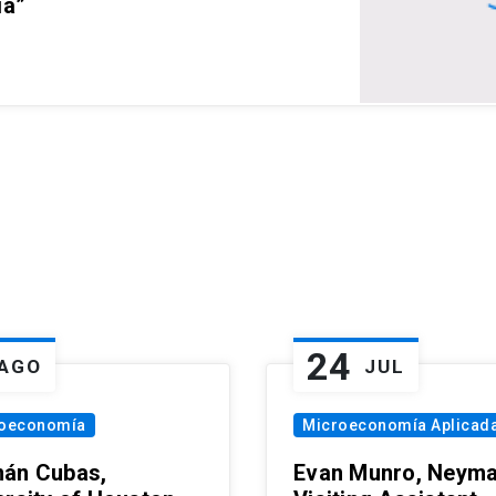
ia”
24
AGO
JUL
oeconomía
Microeconomía Aplicad
án Cubas,
Evan Munro, Neym