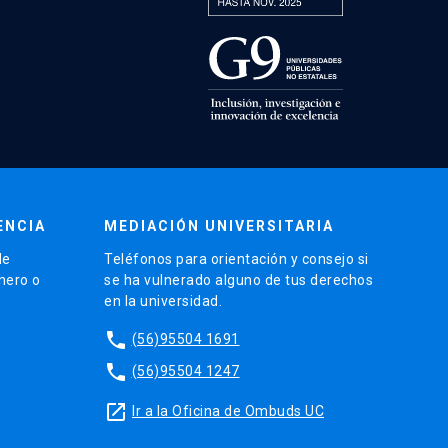
ENCIA
MEDIACIÓN UNIVERSITARIA
de
Teléfonos para orientación y consejo si
énero o
se ha vulnerado alguno de tus derechos
en la universidad.
phone
(56)95504 1691
phone
(56)95504 1247
launch
Ir a la Oficina de Ombuds UC