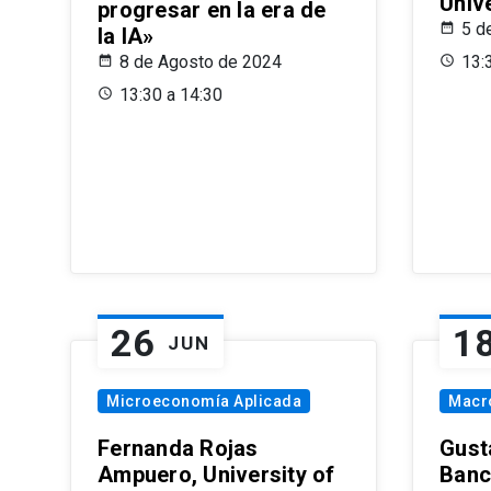
Univ
progresar en la era de
5 d
la IA»
8 de Agosto de 2024
13:
13:30 a 14:30
26
1
JUN
Microeconomía Aplicada
Macr
Fernanda Rojas
Gust
Ampuero, University of
Banc