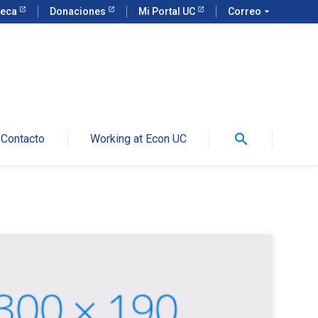
teca
Donaciones
Mi Portal UC
Correo
arrow_drop_down
search
Contacto
Working at Econ UC