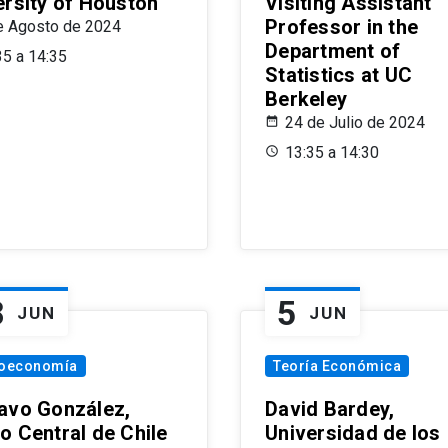
ersity of Houston
Visiting Assistant
Professor in the
e Agosto de 2024
Department of
35 a 14:35
Statistics at UC
Berkeley
24 de Julio de 2024
13:35 a 14:30
8
5
JUN
JUN
oeconomía
Teoría Económica
avo González,
David Bardey,
o Central de Chile
Universidad de los