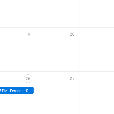
19
20
27
26
5 PM -
Fernanda Rojas Ampuero, University of Wisconsin-Madison