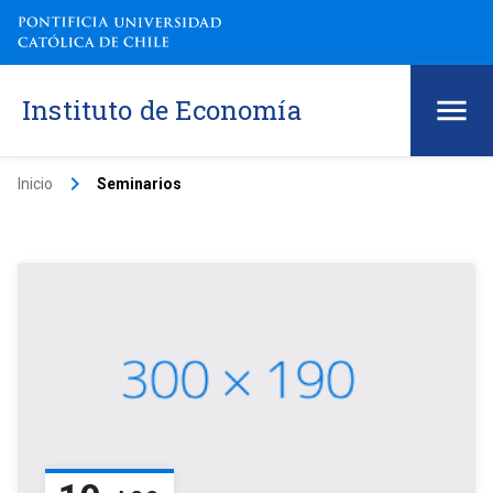
Instituto de Economía
keyboard_arrow_right
Inicio
Seminarios