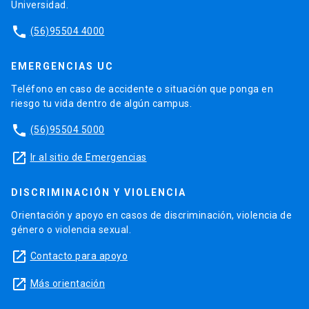
Universidad.
phone
(56)95504 4000
EMERGENCIAS UC
Teléfono en caso de accidente o situación que ponga en
riesgo tu vida dentro de algún campus.
phone
(56)95504 5000
launch
Ir al sitio de Emergencias
DISCRIMINACIÓN Y VIOLENCIA
Orientación y apoyo en casos de discriminación, violencia de
género o violencia sexual.
launch
Contacto para apoyo
launch
Más orientación