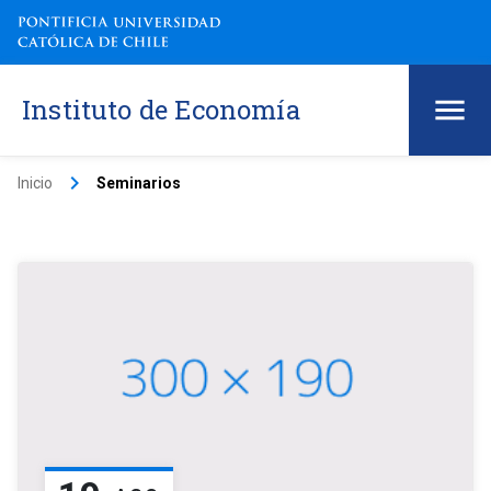
Instituto de Economía
keyboard_arrow_right
Inicio
Seminarios