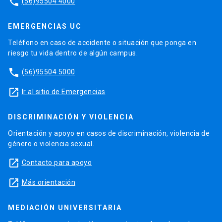
phone
(56)95504 4000
EMERGENCIAS UC
Teléfono en caso de accidente o situación que ponga en
riesgo tu vida dentro de algún campus.
phone
(56)95504 5000
launch
Ir al sitio de Emergencias
DISCRIMINACIÓN Y VIOLENCIA
Orientación y apoyo en casos de discriminación, violencia de
género o violencia sexual.
launch
Contacto para apoyo
launch
Más orientación
MEDIACIÓN UNIVERSITARIA