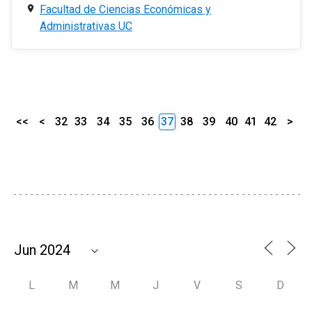
Facultad de Ciencias Económicas y
Administrativas UC
<<
<
32
33
34
35
36
37
38
39
40
41
42
>
L
M
M
J
V
S
D