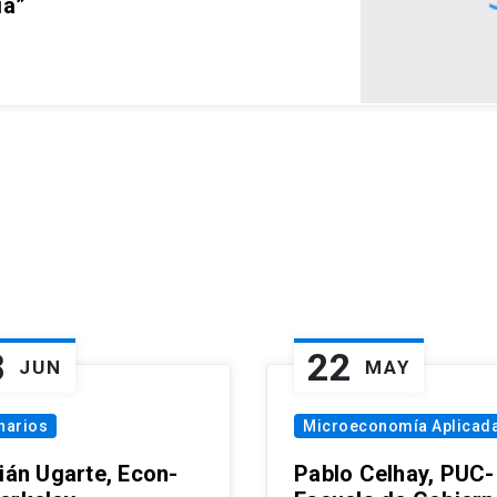
ia”
8
22
JUN
MAY
narios
Microeconomía Aplicad
tián Ugarte, Econ-
Pablo Celhay, PUC-