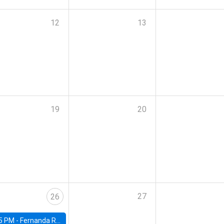
12
13
19
20
27
26
5 PM -
Fernanda Rojas Ampuero, University of Wisconsin-Madison