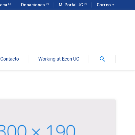
teca
Donaciones
Mi Portal UC
Correo
arrow_drop_down
search
Contacto
Working at Econ UC