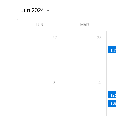
LUN
MAR
27
28
1:3
3
4
12:
1:3