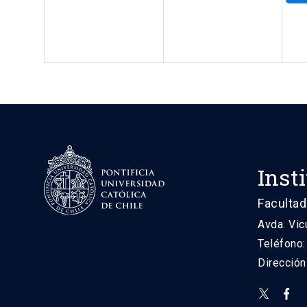
Inst
Facultad
Avda. Vic
Teléfono
Direcció