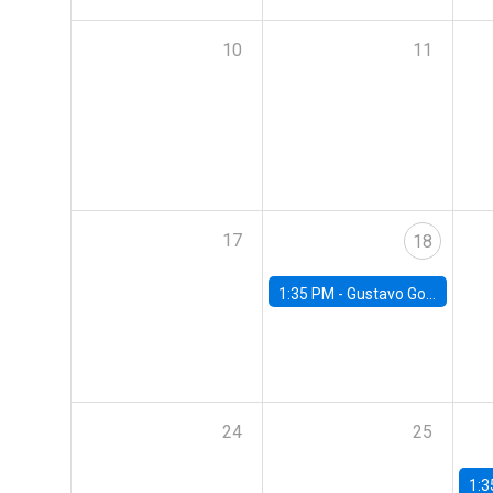
10
11
17
18
1:35 PM -
Gustavo González, Banco Central de Chile
24
25
1:3