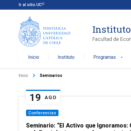
Ir al sitio UC
Institut
Facultad de Eco
Inicio
Instituto
Programas
arrow_drop_down
keyboard_arrow_right
Inicio
Seminarios
19
AGO
Conferencias
Seminario: “El Activo que Ignoramos: