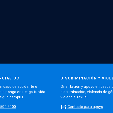
NCIAS UC
DISCRIMINACIÓN Y VIOL
n caso de accidente o
Orientación y apoyo en casos 
que ponga en riesgo tu vida
discriminación, violencia de g
 algún campus.
violencia sexual.
launch
5504 5000
Contacto para apoyo