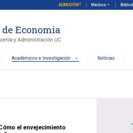
ADMISIÓN
Medios
arrow_drop_down
Biblio
o de Economía
nomía y Administración UC
Académicos e Investigación
Noticias
arrow_drop_down
 Cómo el envejecimiento