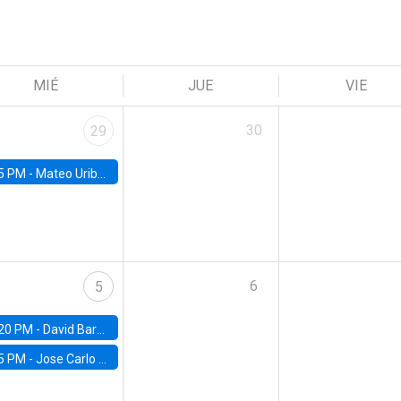
MIÉ
JUE
VIE
30
29
5 PM -
Mateo Uribe-Castro, Universidad de los Andes (Colombia)
6
5
20 PM -
David Bardey, Universidad de los Andes - CEDE
5 PM -
Jose Carlo Bermudez, UC (ME) & World Bank