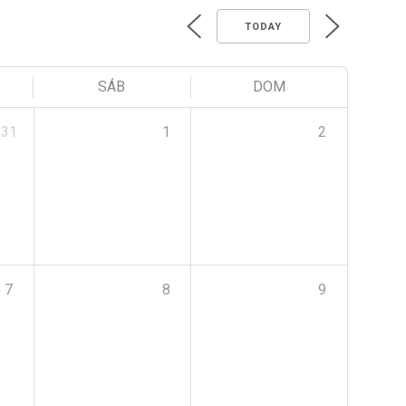
TODAY
SÁB
DOM
31
1
2
7
8
9