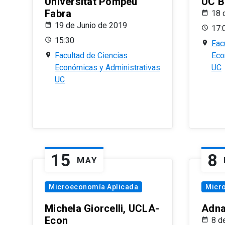
Universitat Pompeu
UC B
Fabra
18 
19 de Junio de 2019
17:
15:30
Fac
Facultad de Ciencias
Eco
Económicas y Administrativas
UC
UC
15
8
MAY
Microeconomía Aplicada
Micr
Michela Giorcelli, UCLA-
Adna
Econ
8 d