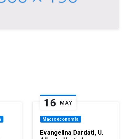
16
MAY
a
Macroeconomía
Evangelina Dardati, U.