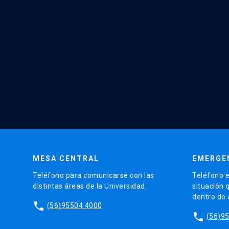
MESA CENTRAL
EMERGE
Teléfono para comunicarse con las
Teléfono e
distintas áreas de la Universidad.
situación 
dentro de
phone
(56)95504 4000
phone
(56)9