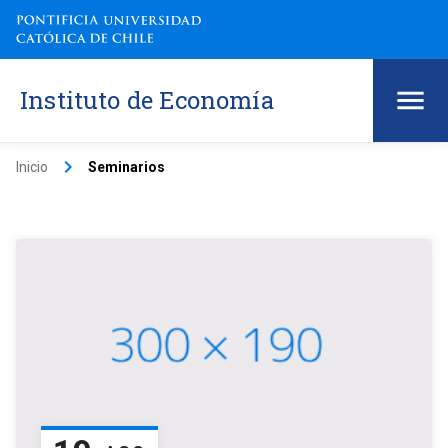
Instituto de Economía
keyboard_arrow_right
Inicio
Seminarios