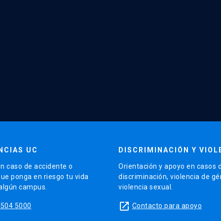
NCIAS UC
DISCRIMINACIÓN Y VIOL
n caso de accidente o
Orientación y apoyo en casos 
que ponga en riesgo tu vida
discriminación, violencia de g
 algún campus.
violencia sexual.
launch
5504 5000
Contacto para apoyo