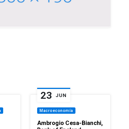
23
JUN
a
Macroeconomía
Ambrogio Cesa-Bianchi,