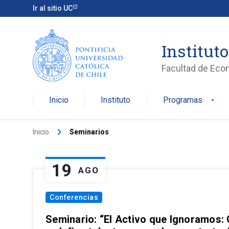
Ir al sitio UC
Institut
Facultad de Eco
Inicio
Instituto
Programas
arrow_drop_down
keyboard_arrow_right
Inicio
Seminarios
19
AGO
Conferencias
Seminario: “El Activo que Ignoramos: