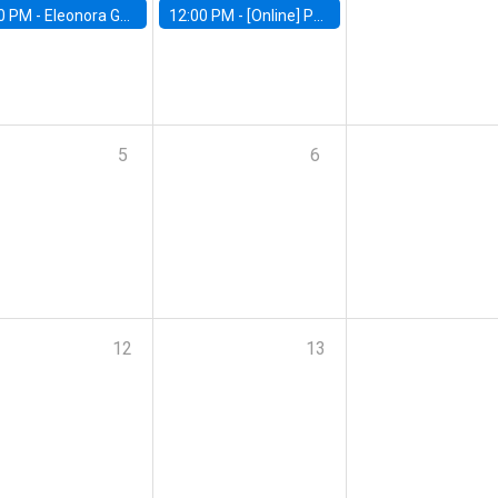
0 PM -
Eleonora Guarnieri, Exeter University
12:00 PM -
[Online] Pablo Slutzky, University of Maryland
5
6
12
13