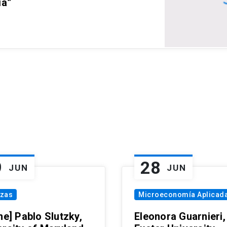
ia”
9
28
JUN
JUN
nzas
Microeconomía Aplicad
ne] Pablo Slutzky,
Eleonora Guarnieri,