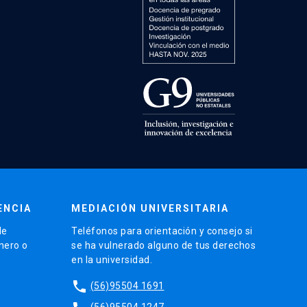
ENCIA
MEDIACIÓN UNIVERSITARIA
de
Teléfonos para orientación y consejo si
énero o
se ha vulnerado alguno de tus derechos
en la universidad.
phone
(56)95504 1691