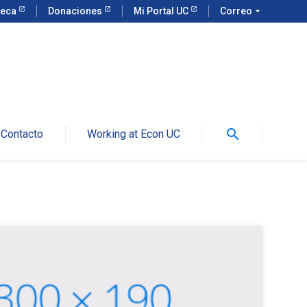
teca
Donaciones
Mi Portal UC
Correo
arrow_drop_down
search
Contacto
Working at Econ UC