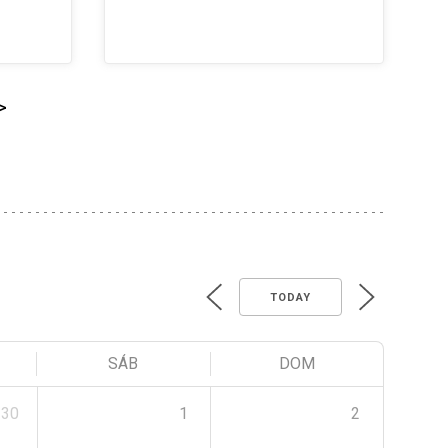
>
TODAY
SÁB
DOM
30
1
2