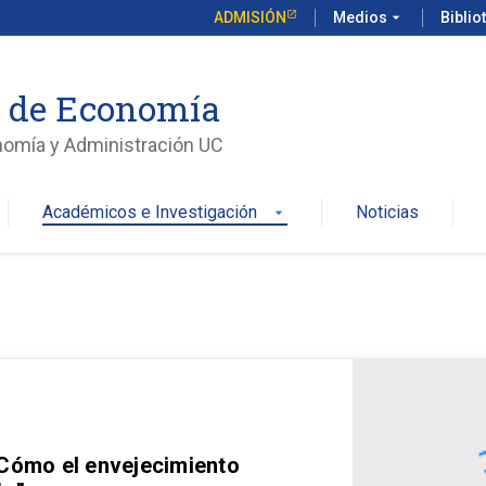
ADMISIÓN
Medios
arrow_drop_down
Biblio
o de Economía
nomía y Administración UC
Académicos e Investigación
Noticias
arrow_drop_down
 Cómo el envejecimiento