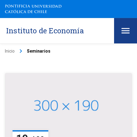
Instituto de Economía
keyboard_arrow_right
Inicio
Seminarios