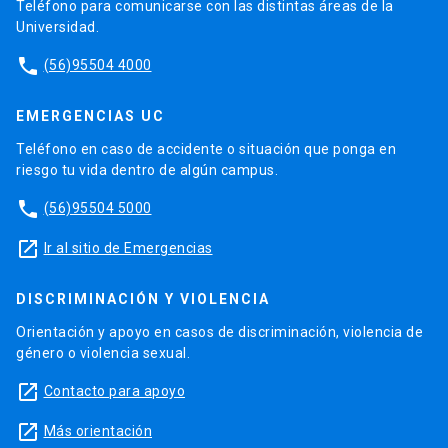
Teléfono para comunicarse con las distintas áreas de la
Universidad.
phone
(56)95504 4000
EMERGENCIAS UC
Teléfono en caso de accidente o situación que ponga en
riesgo tu vida dentro de algún campus.
phone
(56)95504 5000
launch
Ir al sitio de Emergencias
DISCRIMINACIÓN Y VIOLENCIA
Orientación y apoyo en casos de discriminación, violencia de
género o violencia sexual.
launch
Contacto para apoyo
launch
Más orientación