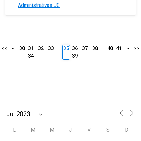
Administrativas UC
<<
<
30
31
32
33
35
36
37
38
40
41
>
>>
34
39
L
M
M
J
V
S
D