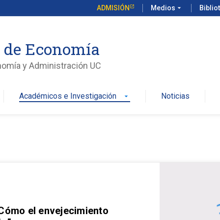
ADMISIÓN
Medios
arrow_drop_down
Biblio
o de Economía
nomía y Administración UC
Académicos e Investigación
Noticias
arrow_drop_down
 Cómo el envejecimiento