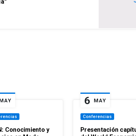
ia”
6
MAY
MAY
erencias
Conferencias
N: Conocimiento y
Presentación capít