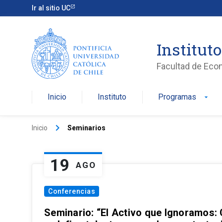
Ir al sitio UC
Institut
Facultad de Eco
Inicio
Instituto
Programas
arrow_drop_down
keyboard_arrow_right
Inicio
Seminarios
19
AGO
Conferencias
Seminario: “El Activo que Ignoramos: