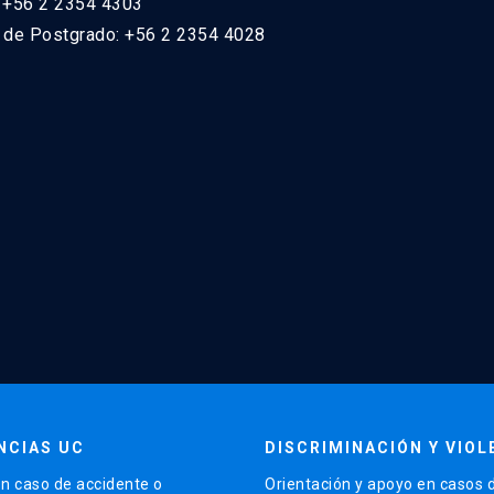
: +56 2 2354 4303
n de Postgrado: +56 2 2354 4028
NCIAS UC
DISCRIMINACIÓN Y VIOL
n caso de accidente o
Orientación y apoyo en casos 