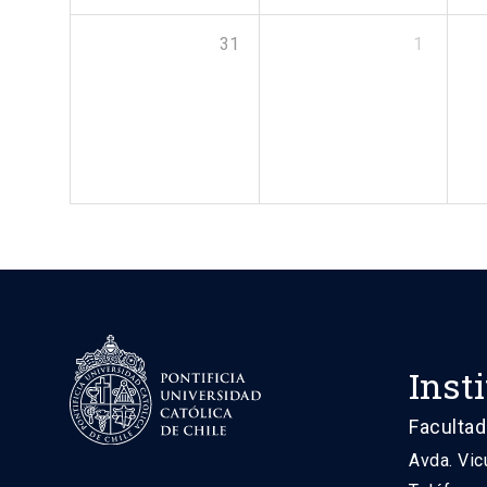
31
1
Inst
Facultad
Avda. Vic