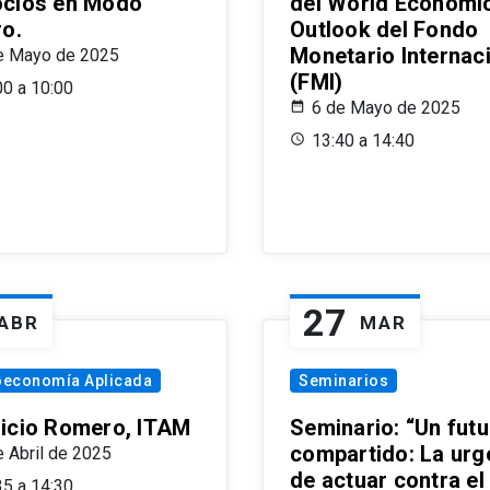
cios en Modo
del World Economi
ro.
Outlook del Fondo
Monetario Internac
e Mayo de 2025
(FMI)
00 a 10:00
6 de Mayo de 2025
13:40 a 14:40
27
ABR
MAR
oeconomía Aplicada
Seminarios
icio Romero, ITAM
Seminario: “Un futu
compartido: La urg
e Abril de 2025
de actuar contra el
35 a 14:30