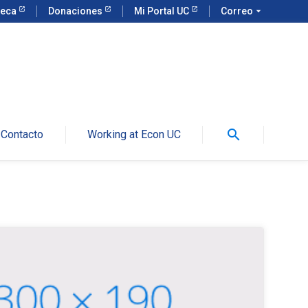
teca
Donaciones
Mi Portal UC
Correo
arrow_drop_down
search
Contacto
Working at Econ UC