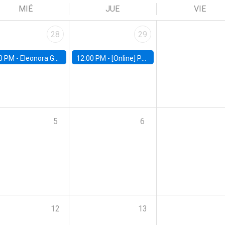
MIÉ
JUE
VIE
28
29
0 PM -
Eleonora Guarnieri, Exeter University
12:00 PM -
[Online] Pablo Slutzky, University of Maryland
5
6
12
13