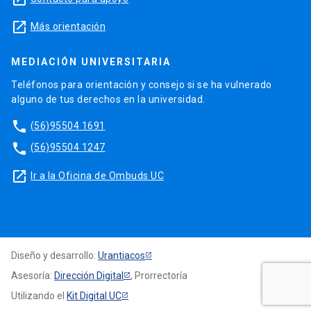
launch
Más orientación
MEDIACIÓN UNIVERSITARIA
Teléfonos para orientación y consejo si se ha vulnerado
alguno de tus derechos en la universidad.
phone
(56)95504 1691
phone
(56)95504 1247
launch
Ir a la Oficina de Ombuds UC
Diseño y desarrollo:
Urantiacos
Asesoría:
Dirección Digital
, Prorrectoría
Utilizando el
Kit Digital UC