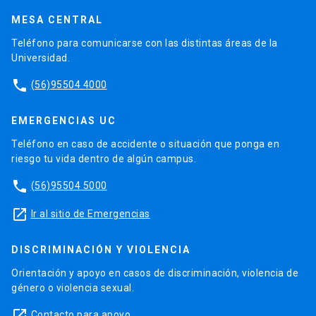
MESA CENTRAL
Teléfono para comunicarse con las distintas áreas de la
Universidad.
phone
(56)95504 4000
EMERGENCIAS UC
Teléfono en caso de accidente o situación que ponga en
riesgo tu vida dentro de algún campus.
phone
(56)95504 5000
launch
Ir al sitio de Emergencias
DISCRIMINACIÓN Y VIOLENCIA
Orientación y apoyo en casos de discriminación, violencia de
género o violencia sexual.
launch
Contacto para apoyo