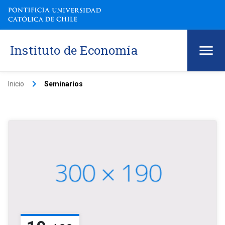
Instituto de Economía
keyboard_arrow_right
Inicio
Seminarios