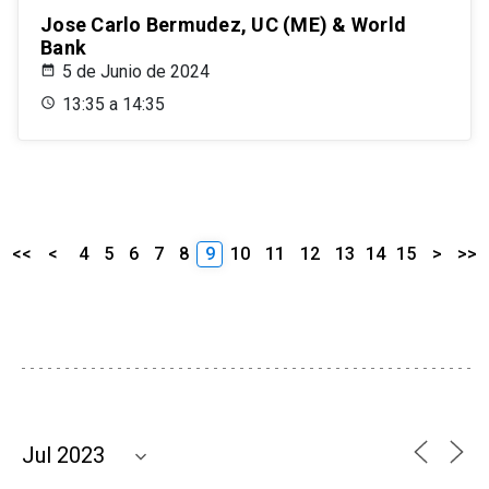
Jose Carlo Bermudez, UC (ME) & World
Bank
5 de Junio de 2024
13:35 a 14:35
<<
<
4
5
6
7
8
9
10
11
12
13
14
15
>
>>