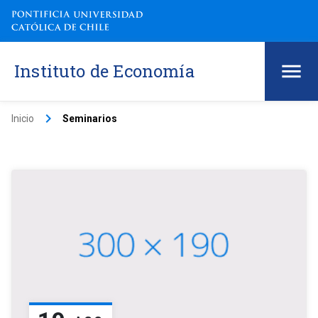
Instituto de Economía
keyboard_arrow_right
Inicio
Seminarios