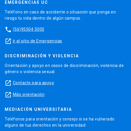
EMERGENCIAS UC
Teléfono en caso de accidente o situación que ponga en
riesgo tu vida dentro de algún campus.
phone
(56)95504 5000
launch
Ir al sitio de Emergencias
DISCRIMINACIÓN Y VIOLENCIA
Orientación y apoyo en casos de discriminación, violencia de
género o violencia sexual.
launch
Contacto para apoyo
launch
Más orientación
MEDIACIÓN UNIVERSITARIA
Teléfonos para orientación y consejo si se ha vulnerado
alguno de tus derechos en la universidad.