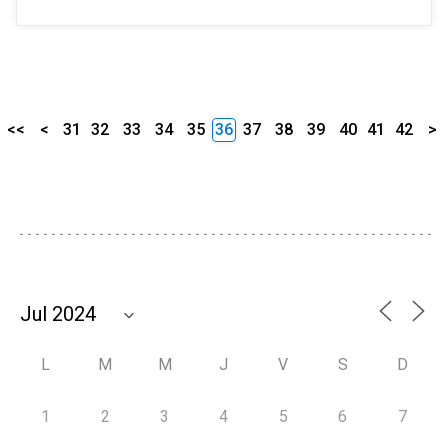
<<
<
31
32
33
34
35
36
37
38
39
40
41
42
>
L
M
M
J
V
S
D
1
2
3
4
5
6
7