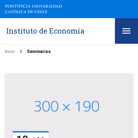
Instituto de Economía
keyboard_arrow_right
Inicio
Seminarios