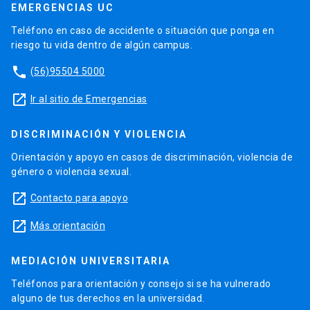
EMERGENCIAS UC
Teléfono en caso de accidente o situación que ponga en
riesgo tu vida dentro de algún campus.
phone
(56)95504 5000
launch
Ir al sitio de Emergencias
DISCRIMINACIÓN Y VIOLENCIA
Orientación y apoyo en casos de discriminación, violencia de
género o violencia sexual.
launch
Contacto para apoyo
launch
Más orientación
MEDIACIÓN UNIVERSITARIA
Teléfonos para orientación y consejo si se ha vulnerado
alguno de tus derechos en la universidad.