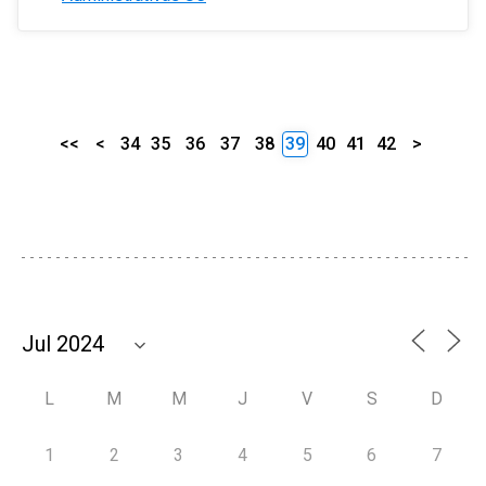
<<
<
34
35
36
37
38
39
40
41
42
>
L
M
M
J
V
S
D
1
2
3
4
5
6
7