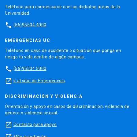
Teléfono para comunicarse con las distintas áreas de la
Universidad.
phone
(56)95504 4000
EMERGENCIAS UC
Teléfono en caso de accidente o situación que ponga en
riesgo tu vida dentro de algún campus.
phone
(56)95504 5000
launch
Ir al sitio de Emergencias
DISCRIMINACIÓN Y VIOLENCIA
Orientación y apoyo en casos de discriminación, violencia de
género o violencia sexual.
launch
Contacto para apoyo
Más orientación