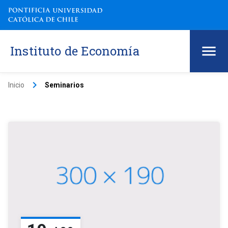
Instituto de Economía
keyboard_arrow_right
Inicio
Seminarios