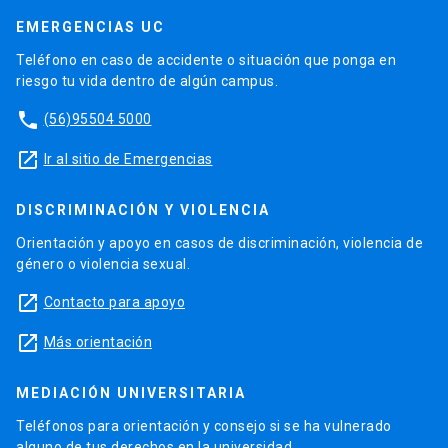
EMERGENCIAS UC
Teléfono en caso de accidente o situación que ponga en
riesgo tu vida dentro de algún campus.
phone
(56)95504 5000
launch
Ir al sitio de Emergencias
DISCRIMINACIÓN Y VIOLENCIA
Orientación y apoyo en casos de discriminación, violencia de
género o violencia sexual.
launch
Contacto para apoyo
launch
Más orientación
MEDIACIÓN UNIVERSITARIA
Teléfonos para orientación y consejo si se ha vulnerado
alguno de tus derechos en la universidad.