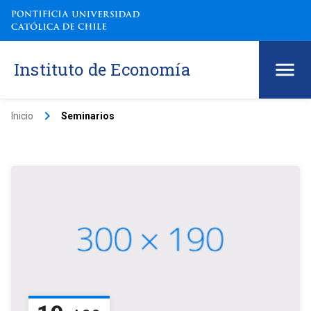
Instituto de Economía
keyboard_arrow_right
Inicio
Seminarios