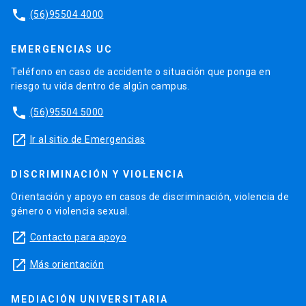
phone
(56)95504 4000
EMERGENCIAS UC
Teléfono en caso de accidente o situación que ponga en
riesgo tu vida dentro de algún campus.
phone
(56)95504 5000
launch
Ir al sitio de Emergencias
DISCRIMINACIÓN Y VIOLENCIA
Orientación y apoyo en casos de discriminación, violencia de
género o violencia sexual.
launch
Contacto para apoyo
launch
Más orientación
MEDIACIÓN UNIVERSITARIA