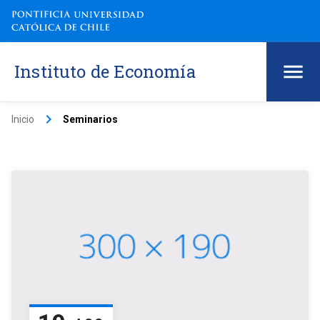
Instituto de Economía
keyboard_arrow_right
Inicio
Seminarios