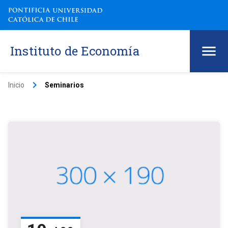
Instituto de Economía
keyboard_arrow_right
Inicio
Seminarios