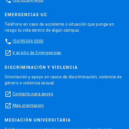
phone
EMERGENCIAS UC
Teléfono en caso de accidente o situación que ponga en
riesgo tu vida dentro de algún campus.
phone
(56)95504 5000
launch
Ir al sitio de Emergencias
DISCRIMINACIÓN Y VIOLENCIA
Orientación y apoyo en casos de discriminación, violencia de
género o violencia sexual.
launch
Contacto para apoyo
launch
Más orientación
MEDIACIÓN UNIVERSITARIA