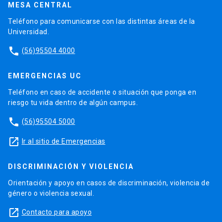
MESA CENTRAL
Teléfono para comunicarse con las distintas áreas de la
Universidad.
phone
(56)95504 4000
EMERGENCIAS UC
Teléfono en caso de accidente o situación que ponga en
riesgo tu vida dentro de algún campus.
phone
(56)95504 5000
launch
Ir al sitio de Emergencias
DISCRIMINACIÓN Y VIOLENCIA
Orientación y apoyo en casos de discriminación, violencia de
género o violencia sexual.
launch
Contacto para apoyo