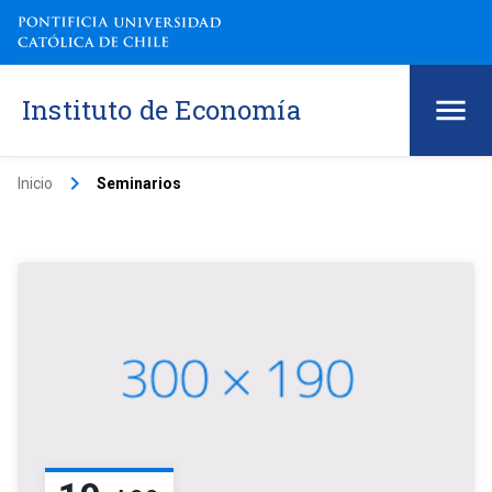
Instituto de Economía
keyboard_arrow_right
Inicio
Seminarios