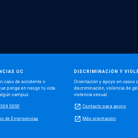
NCIAS UC
DISCRIMINACIÓN Y VIOL
n caso de accidente o
Orientación y apoyo en casos 
que ponga en riesgo tu vida
discriminación, violencia de g
 algún campus.
violencia sexual.
launch
5504 5000
Contacto para apoyo
launch
sitio de Emergencias
Más orientación