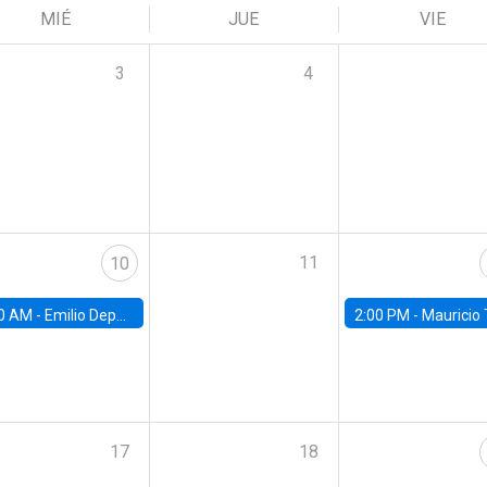
MIÉ
JUE
VIE
3
4
11
10
0 AM -
Emilio Depetris-Chauvín, Universidad Católica
2:00 PM -
Mauricio Tejada,
17
18