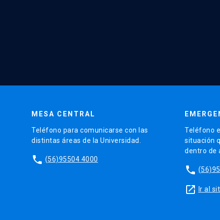
MESA CENTRAL
EMERGE
Teléfono para comunicarse con las
Teléfono e
distintas áreas de la Universidad.
situación 
dentro de
phone
(56)95504 4000
phone
(56)9
launch
Ir al 