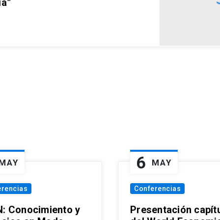
ia”
6
MAY
MAY
erencias
Conferencias
N: Conocimiento y
Presentación capít