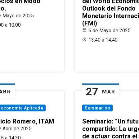
cios en Modo
del World Economi
ro.
Outlook del Fondo
Monetario Internac
e Mayo de 2025
(FMI)
00 a 10:00
6 de Mayo de 2025
13:40 a 14:40
27
ABR
MAR
oeconomía Aplicada
Seminarios
icio Romero, ITAM
Seminario: “Un futu
compartido: La urg
e Abril de 2025
de actuar contra el
35 a 14:30