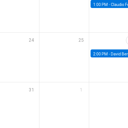
1:00 PM -
Claudio Ferraz, British Col
24
25
2:00 PM -
David Berger, D
31
1