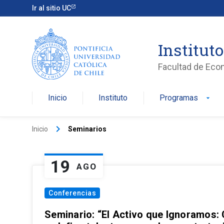
Ir al sitio UC
Institut
Facultad de Eco
Inicio
Instituto
Programas
arrow_drop_down
keyboard_arrow_right
Inicio
Seminarios
19
AGO
Conferencias
Seminario: “El Activo que Ignoramos: