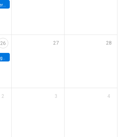
umbia
27
28
26
uke
2
3
4