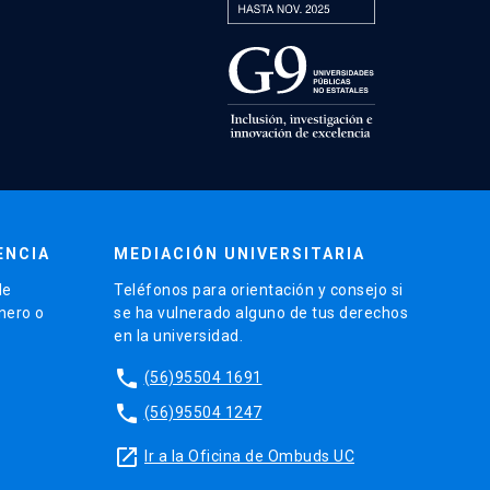
ENCIA
MEDIACIÓN UNIVERSITARIA
de
Teléfonos para orientación y consejo si
énero o
se ha vulnerado alguno de tus derechos
en la universidad.
phone
(56)95504 1691
phone
(56)95504 1247
launch
Ir a la Oficina de Ombuds UC