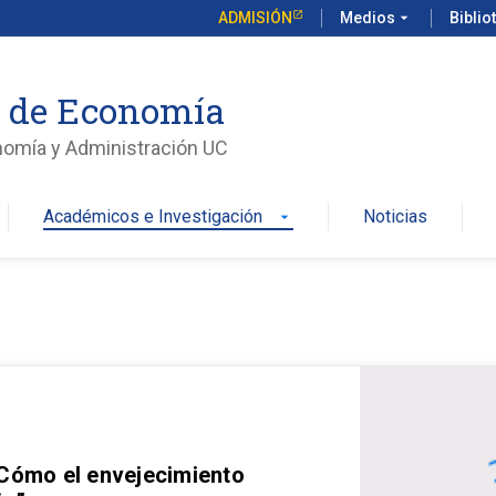
ADMISIÓN
Medios
arrow_drop_down
Biblio
o de Economía
nomía y Administración UC
Académicos e Investigación
Noticias
arrow_drop_down
 Cómo el envejecimiento