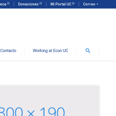
teca
Donaciones
Mi Portal UC
Correo
arrow_drop_down
search
Contacto
Working at Econ UC