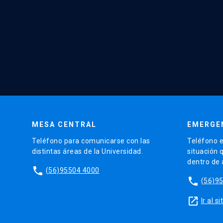
MESA CENTRAL
EMERGE
Teléfono para comunicarse con las
Teléfono e
distintas áreas de la Universidad.
situación 
dentro de
phone
(56)95504 4000
phone
(56)9
launch
Ir al 