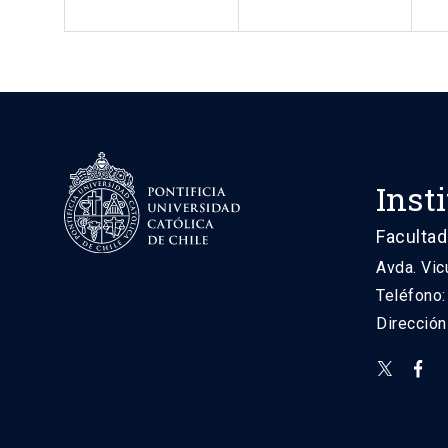
Inst
Facultad
Avda. Vic
Teléfono
Direcció