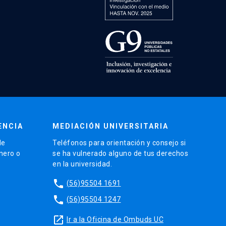
ENCIA
MEDIACIÓN UNIVERSITARIA
de
Teléfonos para orientación y consejo si
énero o
se ha vulnerado alguno de tus derechos
en la universidad.
phone
(56)95504 1691
phone
(56)95504 1247
launch
Ir a la Oficina de Ombuds UC