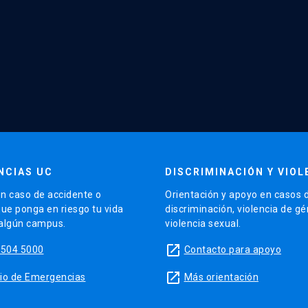
NCIAS UC
DISCRIMINACIÓN Y VIOL
n caso de accidente o
Orientación y apoyo en casos 
que ponga en riesgo tu vida
discriminación, violencia de g
 algún campus.
violencia sexual.
launch
5504 5000
Contacto para apoyo
launch
sitio de Emergencias
Más orientación