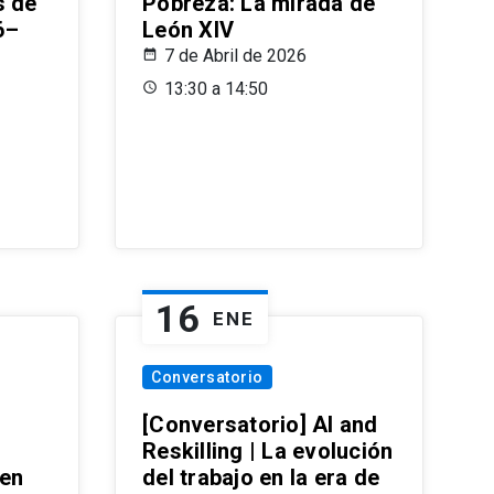
s de
Pobreza: La mirada de
6–
León XIV
7 de Abril de 2026
13:30 a 14:50
16
ENE
Conversatorio
[Conversatorio] AI and
Reskilling | La evolución
 en
del trabajo en la era de