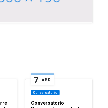
7
ABR
Conversatorio
erre
Conversatorio |