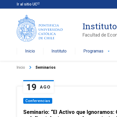
Ir al sitio UC
Institut
Facultad de Eco
Inicio
Instituto
Programas
arrow_drop_down
keyboard_arrow_right
Inicio
Seminarios
19
AGO
Conferencias
Seminario: “El Activo que Ignoramos: