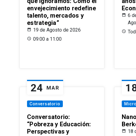
que Ignoramos: Cómo el
años
envejecimiento redefine
Econ
talento, mercados y
6 d
estrategia”
Ago
19 de Agosto de 2026
Todo
09:00 a 11:00
24
1
MAR
Conversatorio
Micr
Conversatorio:
Nano
“Pobreza y Educación:
Berk
Perspectivas y
18 