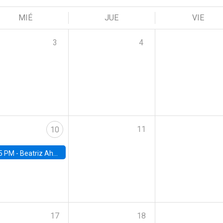
MIÉ
JUE
VIE
3
4
11
10
5 PM -
Beatriz Ahumada, PhD candidate, Universidad de Pittsburgh
17
18