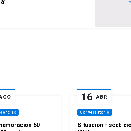
ia”
16
AGO
ABR
erencias
Conversatorio
emoración 50
Situación fiscal: ci