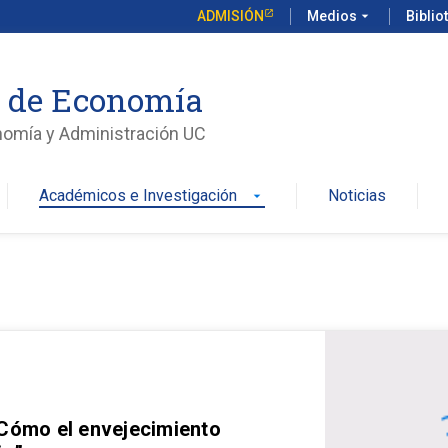
ADMISIÓN
Medios
arrow_drop_down
Biblio
o de Economía
nomía y Administración UC
Académicos e Investigación
Noticias
arrow_drop_down
 Cómo el envejecimiento