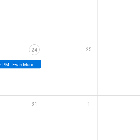
25
24
5 PM -
Evan Munro, Neyman Visiting Assistant Professor in the Department of Statistics at UC Berkeley
31
1