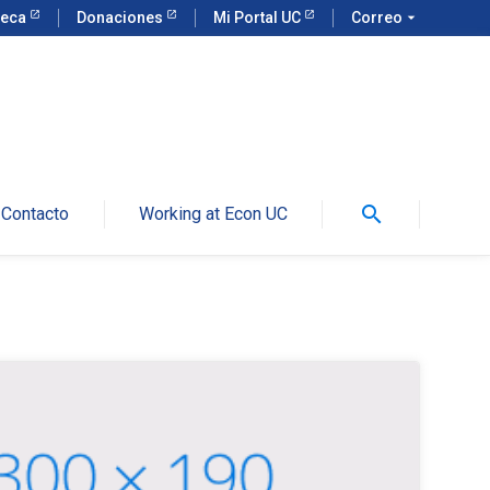
teca
Donaciones
Mi Portal UC
Correo
arrow_drop_down
search
Contacto
Working at Econ UC