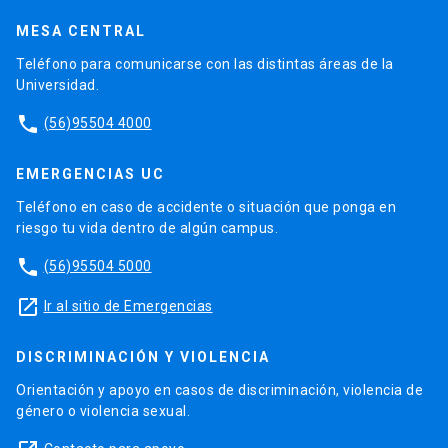
MESA CENTRAL
Teléfono para comunicarse con las distintas áreas de la
Universidad.
phone
(56)95504 4000
EMERGENCIAS UC
Teléfono en caso de accidente o situación que ponga en
riesgo tu vida dentro de algún campus.
phone
(56)95504 5000
launch
Ir al sitio de Emergencias
DISCRIMINACIÓN Y VIOLENCIA
Orientación y apoyo en casos de discriminación, violencia de
género o violencia sexual.