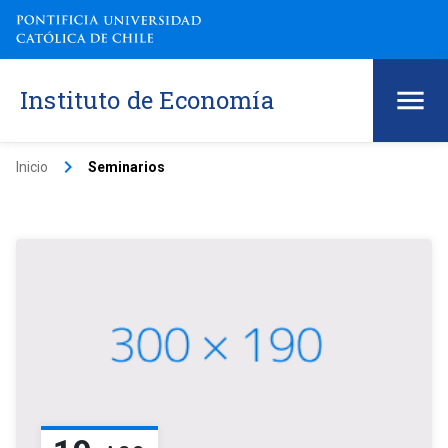
Instituto de Economía
keyboard_arrow_right
Inicio
Seminarios