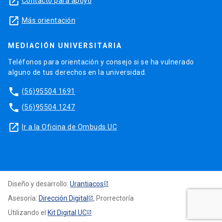
launch
Contacto para apoyo
launch
Más orientación
MEDIACIÓN UNIVERSITARIA
Teléfonos para orientación y consejo si se ha vulnerado
alguno de tus derechos en la universidad.
phone
(56)95504 1691
phone
(56)95504 1247
launch
Ir a la Oficina de Ombuds UC
Diseño y desarrollo:
Urantiacos
Asesoría:
Dirección Digital
, Prorrectoría
Utilizando el
Kit Digital UC