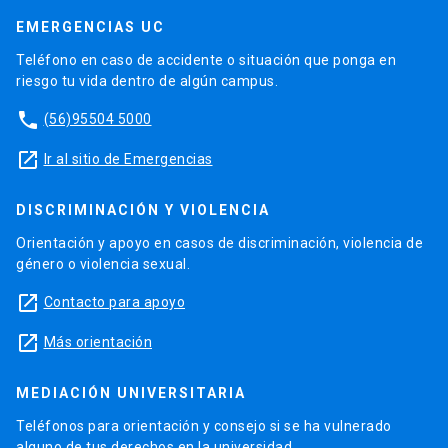
EMERGENCIAS UC
Teléfono en caso de accidente o situación que ponga en
riesgo tu vida dentro de algún campus.
phone
(56)95504 5000
launch
Ir al sitio de Emergencias
DISCRIMINACIÓN Y VIOLENCIA
Orientación y apoyo en casos de discriminación, violencia de
género o violencia sexual.
launch
Contacto para apoyo
launch
Más orientación
MEDIACIÓN UNIVERSITARIA
Teléfonos para orientación y consejo si se ha vulnerado
alguno de tus derechos en la universidad.