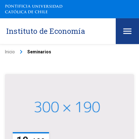
Instituto de Economía
keyboard_arrow_right
Inicio
Seminarios