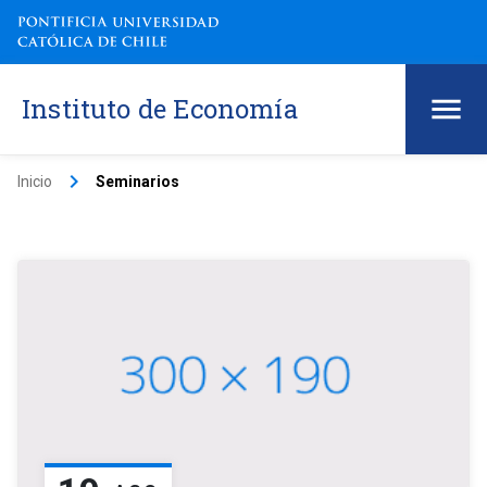
Instituto de Economía
keyboard_arrow_right
Inicio
Seminarios