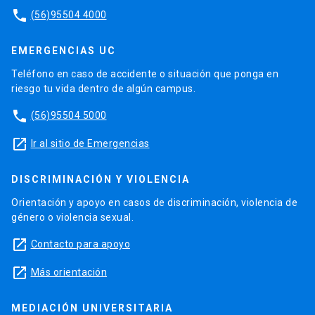
phone
(56)95504 4000
EMERGENCIAS UC
Teléfono en caso de accidente o situación que ponga en
riesgo tu vida dentro de algún campus.
phone
(56)95504 5000
launch
Ir al sitio de Emergencias
DISCRIMINACIÓN Y VIOLENCIA
Orientación y apoyo en casos de discriminación, violencia de
género o violencia sexual.
launch
Contacto para apoyo
launch
Más orientación
MEDIACIÓN UNIVERSITARIA